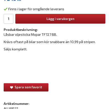
Finns i lager för omgående leverans
Lägg i varukorgen
Produktbeskrivning:
Låsbar oljesticka Mopar TF727 BB.
Krävs oftast på bilar som kör snabbare än 10,99 på stripen.
Säljs komplett.
Spara som favorit
Artikelnummer:
ALL69121