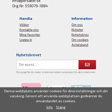
info@persaker.se
Org.Nr: 559079-1884
Handla
Information
Villkor
Om oss
Kontakta oss
Nyheter
Mina favoriter
Nyhetsbrev
Logga in
Om cookies
Avtalskund
Nyhetsbrevet
De uppgifter du matar in kommer endast användas till våra nyhetsbrev.
Denna webbplats använder cookies för dina inställningar och din
varukorg. Genom att använda webbplatsen godkänner du
användandet av cookies.
Info
Stäng
Drift & produktion:
Wikinggruppen