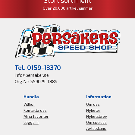
Över 20.000 artikelnummer
Tel. 0159-13370
info@persaker.se
Org.Nr: 559079-1884
Handla
Information
Villkor
Om oss
Kontakta oss
Nyheter
Mina favoriter
Nyhetsbrev
Logga in
Om cookies
Avtalskund