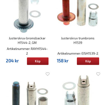
Justerskruv bromsbackar
Justerskruv trumbroms
H1544-2, GM
H1539
Artikelnummer: RAYH1544-
2
Artikelnummer: EISH1539-2
204 kr
158 kr
Köp
Köp