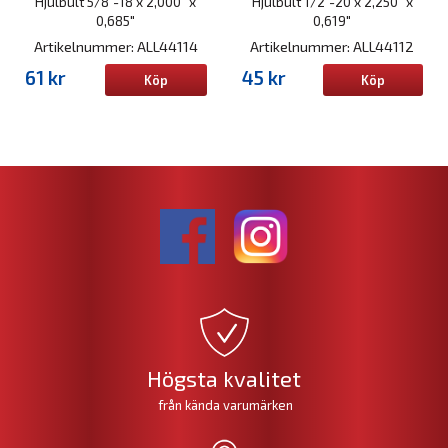
Hjulbult 5/8"-18 x 2,000" x
Hjulbult 1/2"-20 x 2,250" x
0,685"
0,619"
Artikelnummer: ALL44114
Artikelnummer: ALL44112
61 kr
45 kr
Köp
Köp
Högsta kvalitet
från kända varumärken