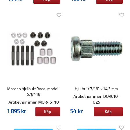
Moroso hjulbult Race-modell
Hjulbult 7/16" x 14,3 mm
5/8"-18
Artikelnummer: DOR610-
Artikelnummer: MOR46140
025
1 895 kr
54 kr
Köp
Köp