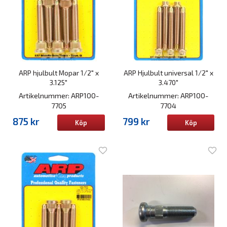
ARP hjulbult Mopar 1/2" x
ARP Hjulbult universal 1/2" x
3.125"
3.470"
Artikelnummer: ARP100-
Artikelnummer: ARP100-
7705
7704
875 kr
799 kr
Köp
Köp