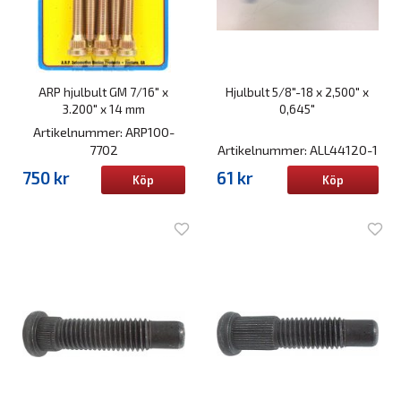
ARP hjulbult GM 7/16" x
Hjulbult 5/8"-18 x 2,500" x
3.200" x 14 mm
0,645"
Artikelnummer: ARP100-
7702
Artikelnummer: ALL44120-1
750 kr
61 kr
Köp
Köp