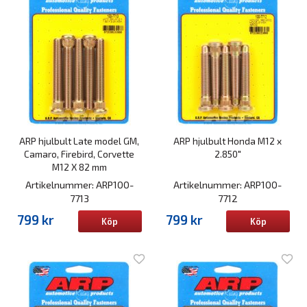
ARP hjulbult Late model GM,
ARP hjulbult Honda M12 x
Camaro, Firebird, Corvette
2.850"
M12 X 82 mm
Artikelnummer: ARP100-
Artikelnummer: ARP100-
7713
7712
799 kr
799 kr
Köp
Köp