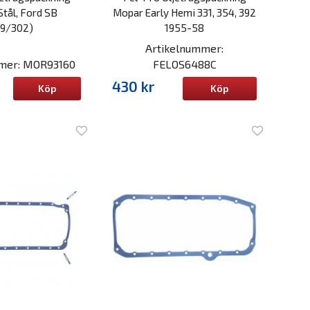
Stål, Ford SB
Mopar Early Hemi 331, 354, 392
89/302)
1955-58
Artikelnummer:
mmer: MOR93160
FELOS6488C
430 kr
Köp
Köp