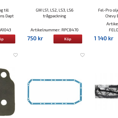
 till
GM LS1, LS2, LS3, LS6
Fel-Pro ol
ans Dapt
trågpackning
Chevy 
Artik
RA1043
Artikelnummer: RPC8470
FELO
750 kr
1 140 kr
öp
Köp