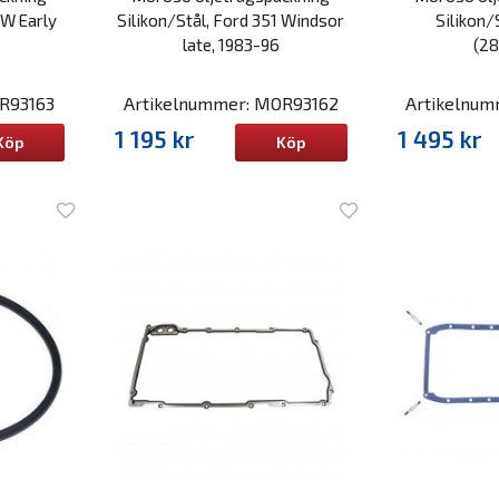
1W Early
Silikon/Stål, Ford 351 Windsor
Silikon/
late, 1983-96
(2
R93163
Artikelnummer: MOR93162
Artikelnu
1 195 kr
1 495 kr
Köp
Köp