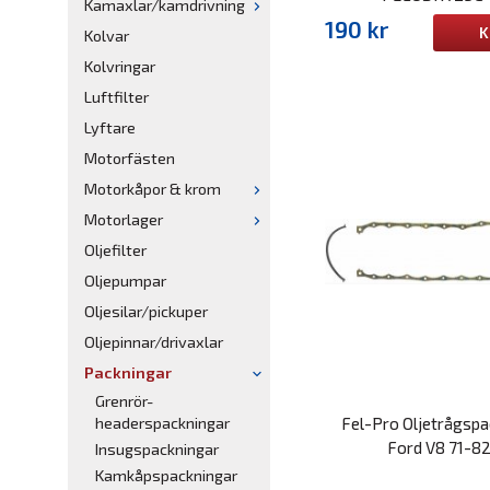
Kamaxlar/kamdrivning
190 kr
K
Kolvar
Kolvringar
Luftfilter
Lyftare
Motorfästen
Motorkåpor & krom
Motorlager
Oljefilter
Oljepumpar
Oljesilar/pickuper
Oljepinnar/drivaxlar
Packningar
Grenrör-
Fel-Pro Oljetrågspa
headerspackningar
Ford V8 71-8
Insugspackningar
Kamkåpspackningar