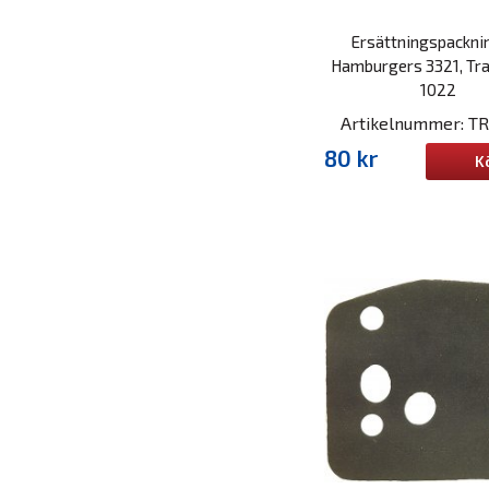
Ersättningspackning
Hamburgers 3321, Tr
1022
Artikelnummer: T
80 kr
K