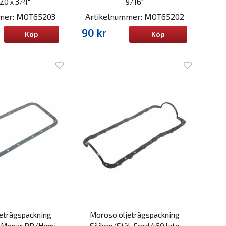
20 x 3/4"
9/16"
mmer: MOT65203
Artikelnummer: MOT65202
90 kr
Köp
Köp
etrågspackning
Moroso oljetrågspackning
l, Mopar BB/Hemi
Silikon/Stål, Ford 460 late