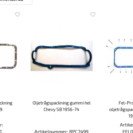
ckning
Oljetrågspackning gummi hel
Fel-Pr
79
Chevy SB 1956-74
oljetrågspa
1
r:
Artik
1
Artikelnummer: RPC7499
FELO