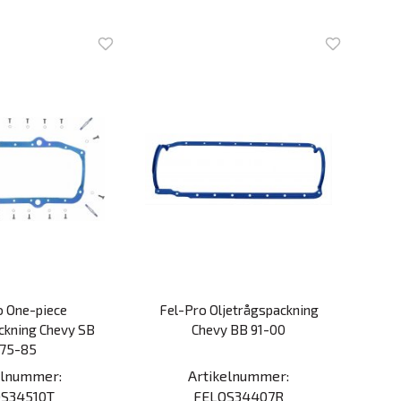
o One-piece
Fel-Pro Oljetrågspackning
ckning Chevy SB
Chevy BB 91-00
975-85
elnummer:
Artikelnummer:
S34510T
FELOS34407R