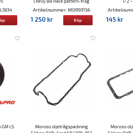
mi
Chevy BB Race pattern-tråg
1/2"-
EL1834
Artikelnummer: MOR93156
Artikelnu
1 250 kr
145 kr
öp
Köp
p GM LS
Moroso oljetrågspackning
Moroso olj
Silikon/Stål, Ford SB (289-302
Silikon/Stå