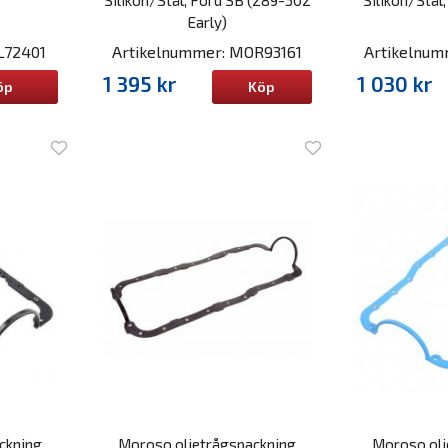
Early)
L72401
Artikelnummer: MOR93161
Artikelnu
1 395 kr
1 030 kr
öp
Köp
ckning
Moroso oljetrågspackning
Moroso olj