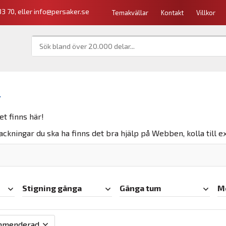
3 70, eller
info@persaker.se
Temakvällar
Kontakt
Villkor
r
et finns här!
packningar du ska ha finns det bra hjälp på Webben, kolla till
Stigning gänga
Gänga tum
M