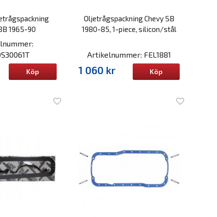
jetrågspackning
Oljetrågspackning Chevy SB
BB 1965-90
1980-85, 1-piece, silicon/stål
elnummer:
S30061T
Artikelnummer: FEL1881
1 060 kr
Köp
Köp