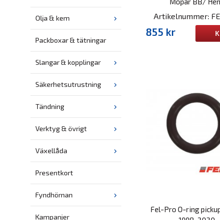
Mopar BB/ He
Artikelnummer: F
Olja & kem
855 kr
K
Packboxar & tätningar
Slangar & kopplingar
Säkerhetsutrustning
Tändning
Verktyg & övrigt
Växellåda
Presentkort
Fyndhörnan
Fel-Pro O-ring picku
Kampanjer
1998-2020