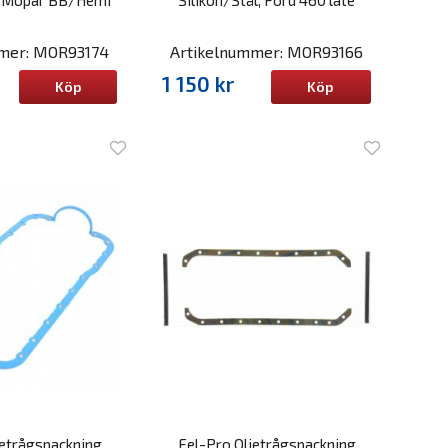
mmer: MOR93174
Artikelnummer: MOR93166
1 150 kr
Köp
Köp
etrågspackning
Fel-Pro Oljetrågspackning