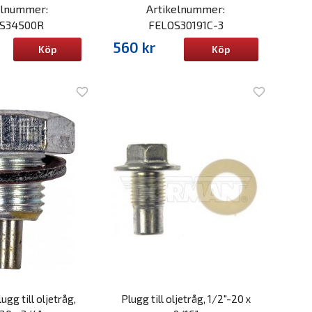
elnummer:
Artikelnummer:
S34500R
FELOS30191C-3
560 kr
Köp
Köp
ugg till oljetråg,
Plugg till oljetråg, 1/2"-20 x