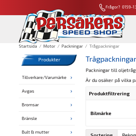
Frågor? 0159-13
Startsida
/
Motor
/
Packningar
/
Trågpackningar
Trågpackninga
Produkter
Packningar till oljetråg
Tillverkare/Varumärke
Är du osäker på vilka 
Avgas
Produktfiltrering
Bromsar
Bilmärke
Bränsle
Bult & mutter
Sortering