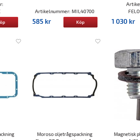
r:
Artik
C
Artikelnummer: MIL40700
FELO
585 kr
1 030 kr
öp
Köp
ackning
Moroso oljetrågspackning
Magnetisk pl