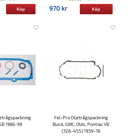
970 kr
Köp
Köp
jetrågspackning
Fel-Pro Oljetrågspackning
SB 1986-99
Buick, GMC, Olds, Pontiac V8
(326-455) 1959-76