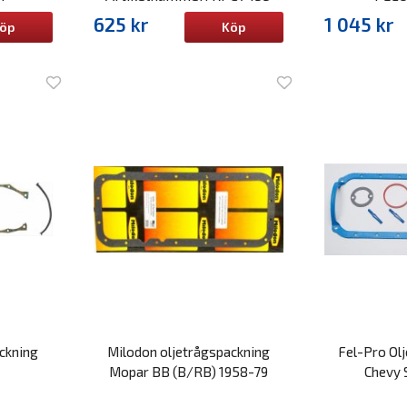
625 kr
1 045 kr
öp
Köp
ckning
Milodon oljetrågspackning
Fel-Pro Ol
2
Mopar BB (B/RB) 1958-79
Chevy 