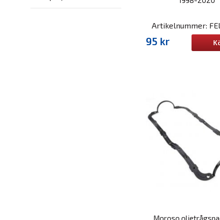
Artikelnummer: FE
95 kr
K
Moroso oljetrågspa