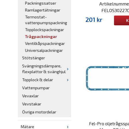
Packningssatser
Artikelnumme
FELOS30227
Ramlagertätningar
Termostat-
201 kr
K
vattenpumpspackning
Topplockspackningar
Trågpackningar
Ventilkåpspackningar
Universalpackningar
Stötstänger
Svängningsdämpare,
flexplattor & svänghjul
Topplock & delar
Vattenpumpar
Vevaxlar
Vevstakar
Övriga motordelar
Fel-Pro oljetrågssp
Mätare