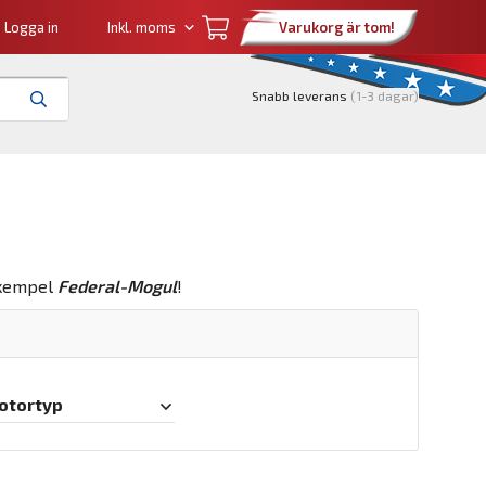
Logga in
Varukorg är tom!
Snabb leverans
(1-3 dagar)
 exempel
Federal-Mogul
!
otortyp