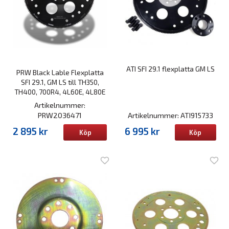
ATI SFI 29.1 flexplatta GM LS
PRW Black Lable Flexplatta
SFI 29.1, GM LS till TH350,
TH400, 700R4, 4L60E, 4L80E
Artikelnummer:
PRW2036471
Artikelnummer: ATI915733
2 895 kr
6 995 kr
Köp
Köp