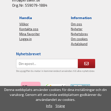
info@persaker.se
Org.Nr: 559079-1884
Handla
Information
Villkor
Om oss
Kontakta oss
Nyheter
Mina favoriter
Nyhetsbrev
Logga in
Om cookies
Avtalskund
Nyhetsbrevet
De uppgifter du matar in kommer endast användas till våra nyhetsbrev.
Denna webbplats använder cookies för dina inställningar och din
varukorg. Genom att använda webbplatsen godkänner du
användandet av cookies.
Info
Stäng
Drift & produktion:
Wikinggruppen