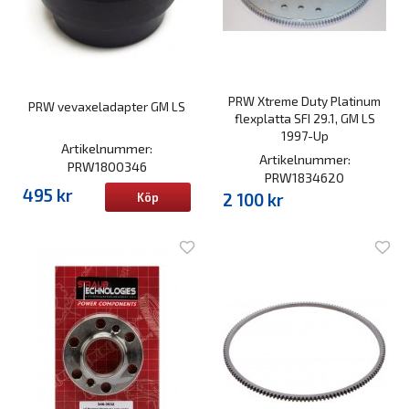
PRW Xtreme Duty Platinum
PRW vevaxeladapter GM LS
flexplatta SFI 29.1, GM LS
1997-Up
Artikelnummer:
Artikelnummer:
PRW1800346
PRW1834620
495 kr
2 100 kr
Köp