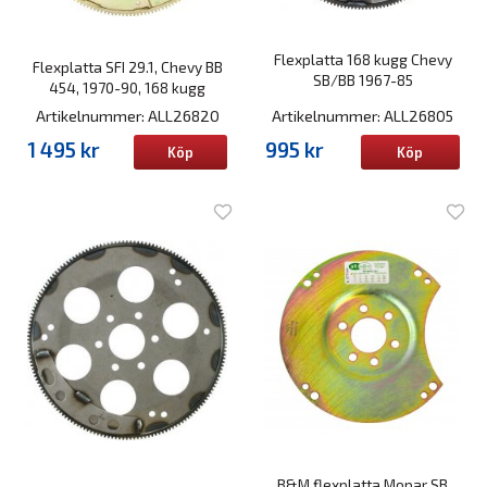
Flexplatta 168 kugg Chevy
Flexplatta SFI 29.1, Chevy BB
SB/BB 1967-85
454, 1970-90, 168 kugg
Artikelnummer: ALL26820
Artikelnummer: ALL26805
1 495 kr
995 kr
Köp
Köp
B&M flexplatta Mopar SB