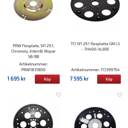
TCI SFI 29.1 flexplatta GM LS
PRW Flexplate, SFI 29.1,
- TH400/4L80E
Chromoly, InternB, Mopar
SB/BB
Artikelnummer:
PRW1831800
Artikelnummer: TCI399754
1 695 kr
7 595 kr
Köp
Köp