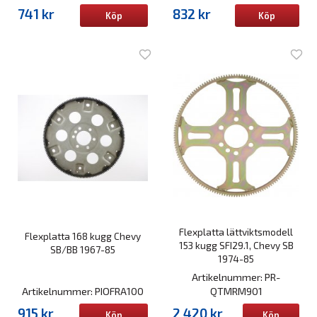
741 kr
832 kr
Köp
Köp
Flexplatta lättviktsmodell
Flexplatta 168 kugg Chevy
153 kugg SFI29.1, Chevy SB
SB/BB 1967-85
1974-85
Artikelnummer: PR-
Artikelnummer: PIOFRA100
QTMRM901
915 kr
2 420 kr
Köp
Köp