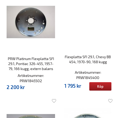
Flexplatta SFI 29.1, Chevy BB
PRW Platinum Flexplatta SFI
454, 1970-90, 168 kugg
29.1, Pontiac 326-455, 1957-
79, 166 kugg, extern balans
Artikelnummer:
Artikelnummer:
PRW1845400
PRW1845502
1 795 kr
2 200 kr
Köp