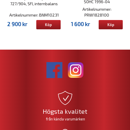
SOHC 1996-04
727/904, SFI, internbalans
Artikelnummer:
Artikelnummer: BNM10231
PRW1828100
2 900 kr
1 600 kr
Köp
Köp
Högsta kvalitet
från kända varumärken