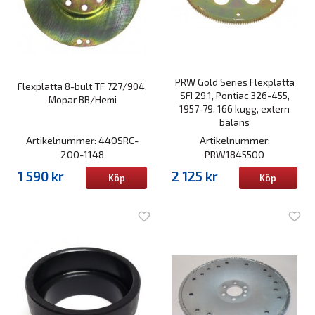
PRW Gold Series Flexplatta
Flexplatta 8-bult TF 727/904,
SFI 29.1, Pontiac 326-455,
Mopar BB/Hemi
1957-79, 166 kugg, extern
balans
Artikelnummer: 440SRC-
Artikelnummer:
200-1148
PRW1845500
1 590 kr
2 125 kr
Köp
Köp