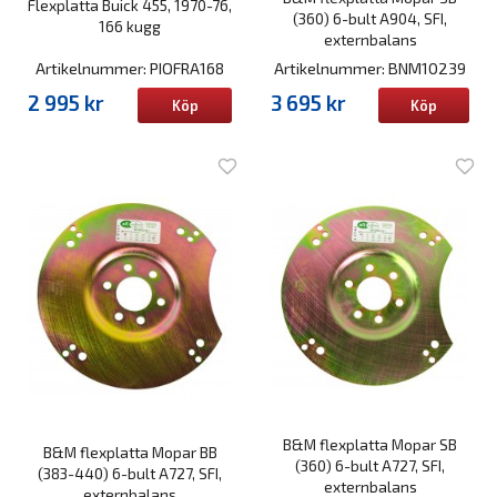
Flexplatta Buick 455, 1970-76,
(360) 6-bult A904, SFI,
166 kugg
externbalans
Artikelnummer: PIOFRA168
Artikelnummer: BNM10239
2 995 kr
3 695 kr
Köp
Köp
B&M flexplatta Mopar SB
B&M flexplatta Mopar BB
(360) 6-bult A727, SFI,
(383-440) 6-bult A727, SFI,
externbalans
externbalans