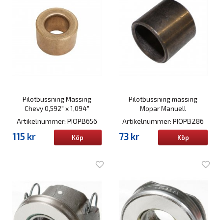
Pilotbussning Mässing
Pilotbussning mässing
Chevy 0,592" x 1,094"
Mopar Manuell
Artikelnummer: PIOPB656
Artikelnummer: PIOPB286
115 kr
73 kr
Köp
Köp