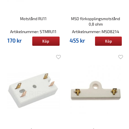
Motstånd RU11
MSD förkopplingsmotstånd
0,8 ohm
Artikelnummer: STMRU11
Artikelnummer: MSD8214
170 kr
455 kr
Köp
Köp