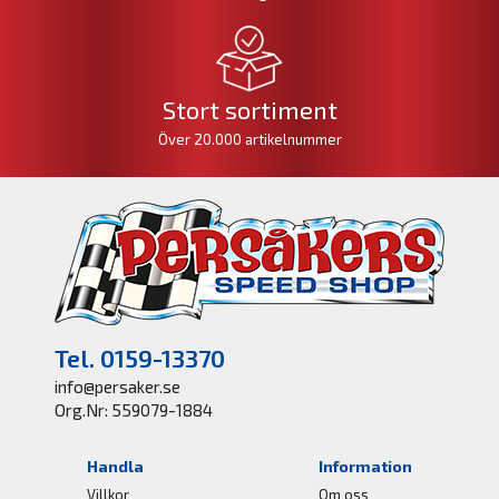
Stort sortiment
Över 20.000 artikelnummer
Tel. 0159-13370
info@persaker.se
Org.Nr: 559079-1884
Handla
Information
Villkor
Om oss