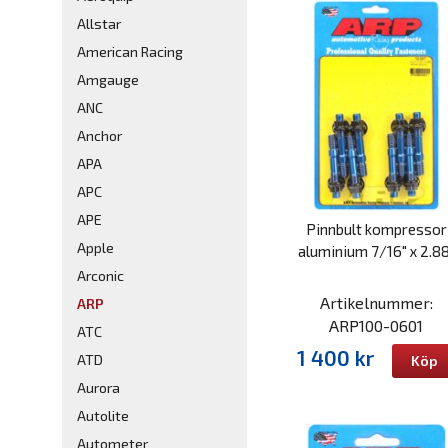
Allstar
American Racing
Amgauge
ANC
Anchor
APA
APC
APE
Pinnbult kompressor
Apple
aluminium 7/16" x 2.8
Arconic
Artikelnummer:
ARP
ARP100-0601
ATC
1 400 kr
ATD
Köp
Aurora
Autolite
Autometer