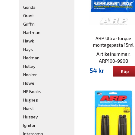
Gorilla
Grant
Griffin
Hartman
ARP Ultra-Torque
Hawk
montagepasta 15ml
Hays
Artikelnummer:
Hedman
ARP100-9908
Holley
54 kr
Köp
Hooker
Howe
HP Books
Hughes
Hurst
Hussey
Ignitor
Intercomp