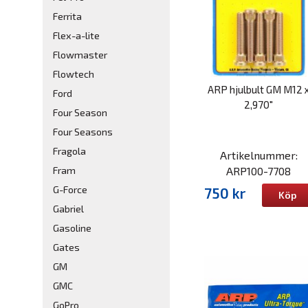
Ferrita
Flex-a-lite
Flowmaster
Flowtech
ARP hjulbult GM M12 
Ford
2,970"
Four Season
Four Seasons
Fragola
Artikelnummer:
ARP100-7708
Fram
G-Force
750 kr
Köp
Gabriel
Gasoline
Gates
GM
GMC
GoPro