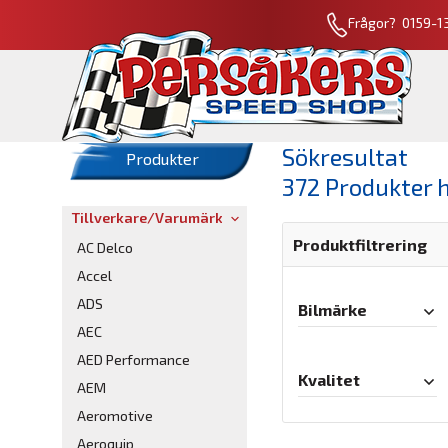
Frågor? 0159-13
Sökresultat
Produkter
372 Produkter 
Tillverkare/Varumärke
Produktfiltrering
AC Delco
Accel
ADS
Bilmärke
AEC
AED Performance
Kvalitet
AEM
Aeromotive
Aeroquip