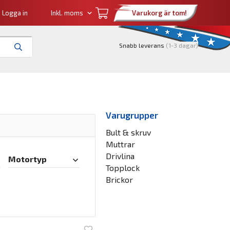
Logga in
Varukorg är tom!
Snabb leverans
(1-3 dagar)
Varugrupper
Bult & skruv
Muttrar
Drivlina
Motortyp
Topplock
Brickor