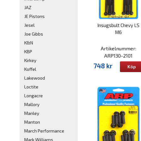
JAZ
JE Pistons
Insugsbult Chevy LS
Jesel
M6
Joe Gibbs
K&N
Artikelnummer:
KBP
ARP130-2101
Kirkey
748 kr
Köp
Koffel
Lakewood
Loctite
Longacre
Mallory
Manley
Manton
March Performance
Mark Williams