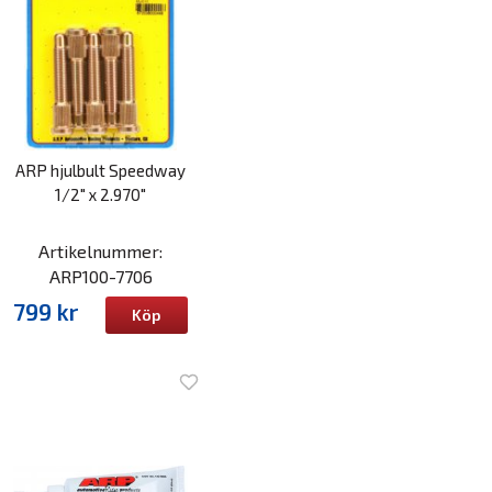
ARP hjulbult Speedway
1/2" x 2.970"
Artikelnummer:
ARP100-7706
799 kr
Köp