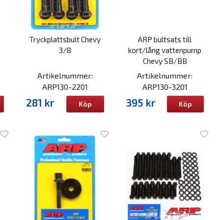
Tryckplattsbult Chevy
ARP bultsats till
3/8
kort/lång vattenpump
Chevy SB/BB
Artikelnummer:
Artikelnummer:
ARP130-2201
ARP130-3201
281 kr
395 kr
Köp
Köp