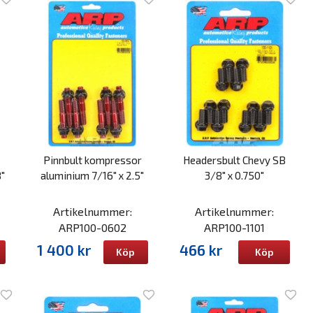
Pinnbult kompressor
Headersbult Chevy SB
8"
aluminium 7/16" x 2.5"
3/8" x 0.750"
Artikelnummer:
Artikelnummer:
ARP100-0602
ARP100-1101
1 400 kr
466 kr
Köp
Köp