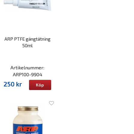
ARP PTFE gängtätning
50ml
Artikelnummer:
ARP100-9904
250 kr
Köp