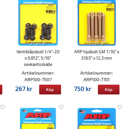
Ventilkåpsbult 1/4"-20
ARP hjulbult GM 7/16" x
x 0,812", 5/16"
3.165" x 12,3 mm
sexkantsskalle
Artikelnummer:
Artikelnummer:
ARP100-7507
ARP100-7701
267 kr
750 kr
Köp
Köp