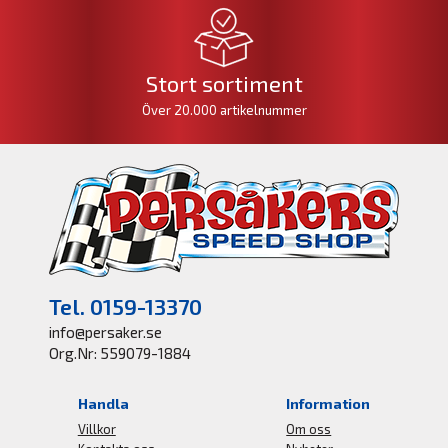
Stort sortiment
Över 20.000 artikelnummer
Tel. 0159-13370
info@persaker.se
Org.Nr: 559079-1884
Handla
Information
Villkor
Om oss