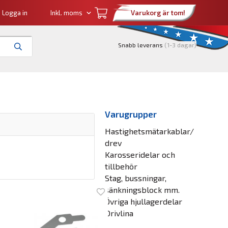
Logga in
Varukorg är tom!
Snabb leverans
(1-3 dagar)
Varugrupper
Hastighetsmätarkablar/
drev
Karosseridelar och
tillbehör
Stag, bussningar,
sänkningsblock mm.
Övriga hjullagerdelar
Drivlina