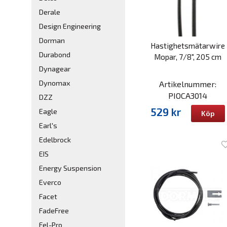
Derale
Design Engineering
Dorman
Hastighetsmätarwire
Durabond
Mopar, 7/8", 205 cm
Dynagear
Dynomax
Artikelnummer:
PIOCA3014
DZZ
529 kr
Eagle
Köp
Earl's
Edelbrock
EIS
Energy Suspension
Everco
Facet
FadeFree
Fel-Pro