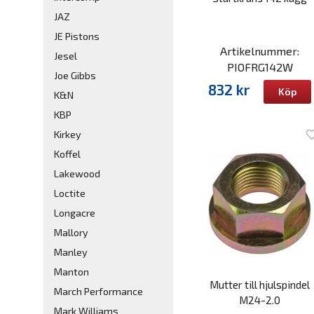
JAZ
JE Pistons
Artikelnummer:
Jesel
PIOFRG142W
Joe Gibbs
832 kr
Köp
K&N
KBP
Kirkey
Koffel
Lakewood
Loctite
Longacre
Mallory
Manley
Manton
Mutter till hjulspindel
March Performance
M24-2.0
Mark Williams