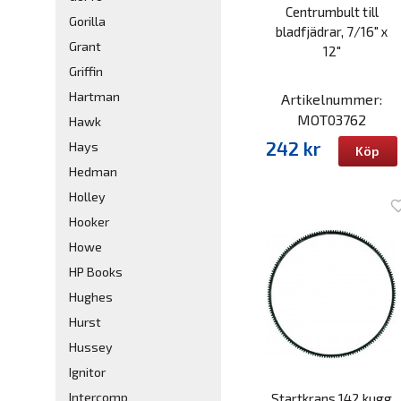
Centrumbult till
Gorilla
bladfjädrar, 7/16" x
Grant
12"
Griffin
Hartman
Artikelnummer:
MOT03762
Hawk
242 kr
Hays
Köp
Hedman
Holley
Hooker
Howe
HP Books
Hughes
Hurst
Hussey
Ignitor
Intercomp
Startkrans 142 kugg