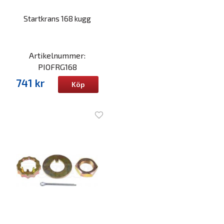
Startkrans 168 kugg
Artikelnummer:
PIOFRG168
741 kr
Köp