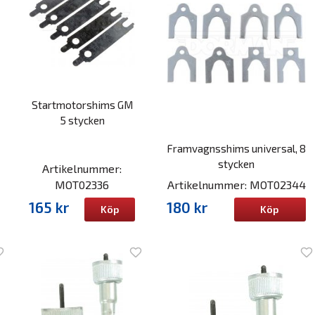
Startmotorshims GM
5 stycken
Framvagnsshims universal, 8
stycken
Artikelnummer:
MOT02336
Artikelnummer: MOT02344
165 kr
180 kr
Köp
Köp