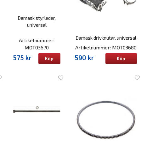
Damask styrleder,
universal
Damask drivknutar, universal
Artikelnummer:
MOT03670
Artikelnummer: MOT03680
575 kr
590 kr
Köp
Köp