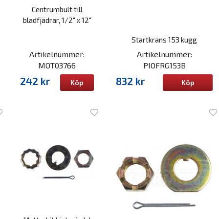
Centrumbult till
bladfjädrar, 1/2" x 12"
Startkrans 153 kugg
Artikelnummer:
Artikelnummer:
MOT03766
PIOFRG153B
242 kr
832 kr
Köp
Köp