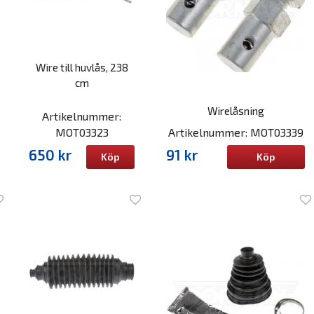
Wire till huvlås, 238
cm
Wirelåsning
Artikelnummer:
MOT03323
Artikelnummer: MOT03339
650 kr
91 kr
Köp
Köp