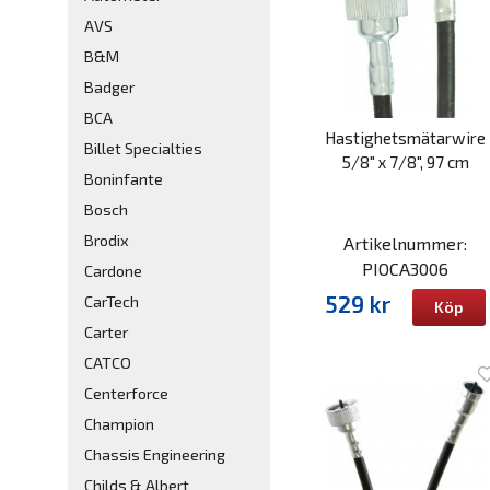
AVS
B&M
Badger
BCA
Hastighetsmätarwire
Billet Specialties
5/8" x 7/8", 97 cm
Boninfante
Bosch
Brodix
Artikelnummer:
PIOCA3006
Cardone
529 kr
CarTech
Köp
Carter
CATCO
Centerforce
Champion
Chassis Engineering
Childs & Albert