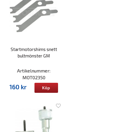
Startmotorshims snett
bultmönster GM
Artikelnummer:
MOT02350
160 kr
Köp