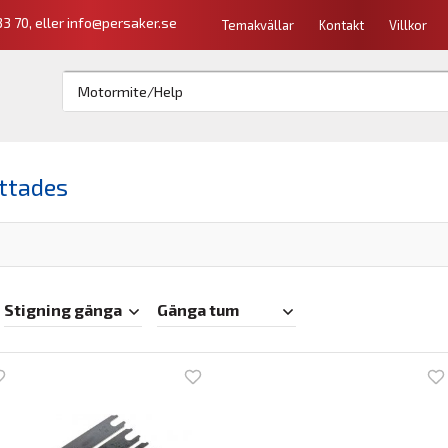
3 70, eller
info@persaker.se
Temakvällar
Kontakt
Villkor
ittades
Stigning gänga
Gänga tum