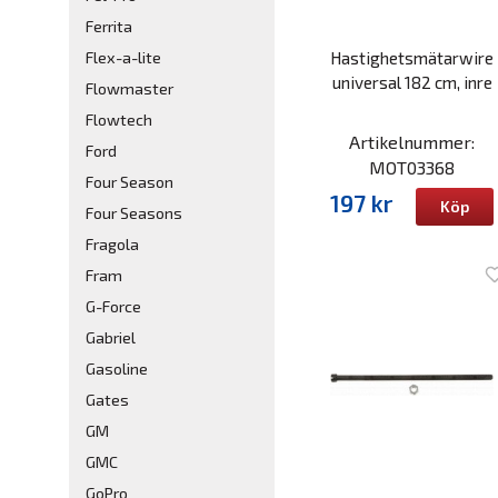
Ferrita
Hastighetsmätarwire
Flex-a-lite
universal 182 cm, inre
Flowmaster
Flowtech
Artikelnummer:
Ford
MOT03368
Four Season
197 kr
Köp
Four Seasons
Fragola
Fram
G-Force
Gabriel
Gasoline
Gates
GM
GMC
GoPro