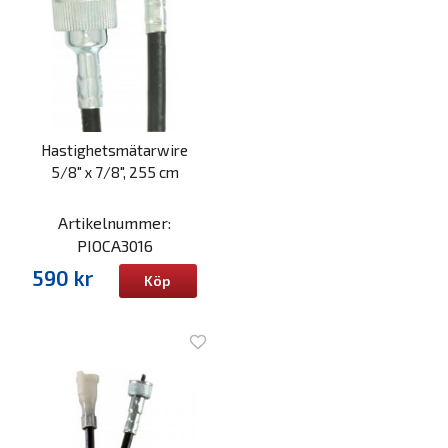
Hastighetsmätarwire
5/8" x 7/8", 255 cm
Artikelnummer:
PIOCA3016
590 kr
Köp