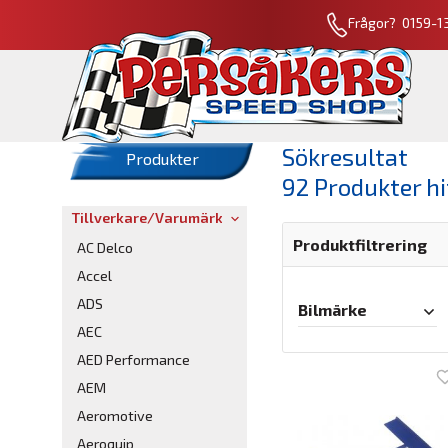
Frågor? 0159-13
Sökresultat
Produkter
92 Produkter h
Tillverkare/Varumärke
Produktfiltrering
AC Delco
Accel
ADS
Bilmärke
AEC
AED Performance
AEM
Aeromotive
Aeroquip