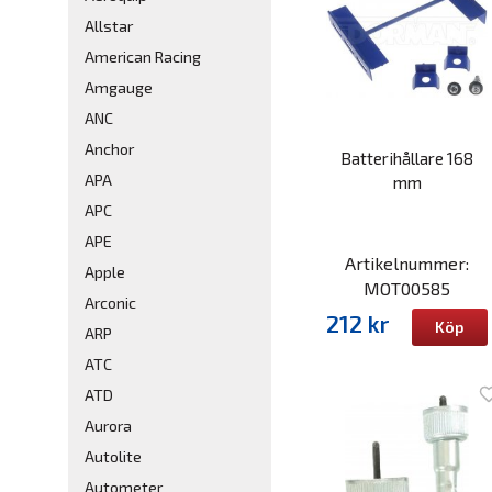
Allstar
American Racing
Amgauge
ANC
Anchor
Batterihållare 168
APA
mm
APC
APE
Artikelnummer:
Apple
MOT00585
Arconic
212 kr
Köp
ARP
ATC
ATD
Aurora
Autolite
Autometer