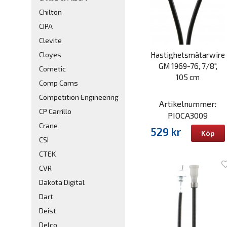
Chilton
CIPA
Clevite
Hastighetsmätarwire
Cloyes
GM 1969-76, 7/8",
Cometic
105 cm
Comp Cams
Competition Engineering
Artikelnummer:
CP Carrillo
PIOCA3009
Crane
529 kr
Köp
CSI
CTEK
CVR
Dakota Digital
Dart
Deist
Delco