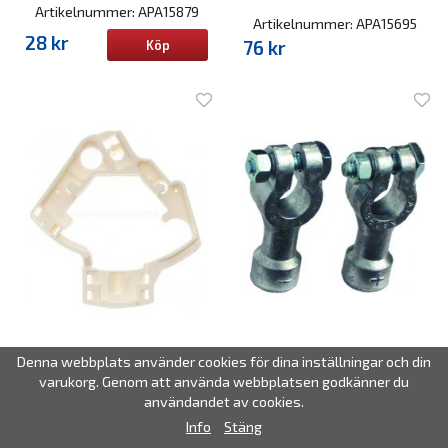
Artikelnummer: APA15879
Artikelnummer: APA15695
28 kr
76 kr
Köp
Blinkersbrytare TW-
Batteripolsadapter topp till
Denna webbplats använder cookies för dina inställningar och din
83C, 1964-87
sidoanslutning
varukorg. Genom att använda webbplatsen godkänner du
Artikelnummer: STMTW83C
Artikelnummer: STMBP79
användandet av cookies.
Info
Stäng
535 kr
150 kr
Köp
Köp