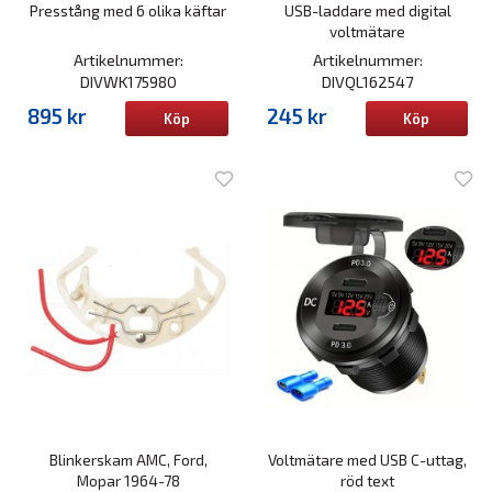
Presstång med 6 olika käftar
USB-laddare med digital
voltmätare
Artikelnummer:
Artikelnummer:
DIVWK175980
DIVQL162547
895 kr
245 kr
Köp
Köp
Blinkerskam AMC, Ford,
Voltmätare med USB C-uttag,
Mopar 1964-78
röd text