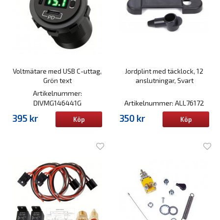
Voltmätare med USB C-uttag,
Jordplint med täcklock, 12
Grön text
anslutningar, Svart
Artikelnummer:
DIVMG146441G
Artikelnummer: ALL76172
395 kr
350 kr
Köp
Köp