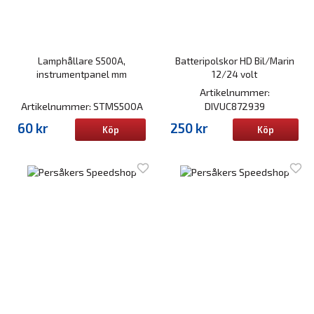
Lamphållare S500A,
Batteripolskor HD Bil/Marin
instrumentpanel mm
12/24 volt
Artikelnummer:
Artikelnummer: STMS500A
DIVUC872939
60 kr
250 kr
Köp
Köp