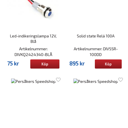
Led-indikeringslampa 12V,
Solid state Relä 100A
Blå
Artikelnummer:
Artikelnummer: DIVSSR-
DIVKQ2424340-BLÅ
100DD
75 kr
895 kr
Köp
Köp