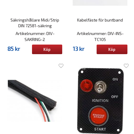
Säkringshållare Midi/Strip
Kabelfäste för buntband
DIN 72581-säkring
Artikelnummer: DIV-
Artikelnummer: DIV-INS-
SAKRING-2
TC105
85 kr
13 kr
Köp
Köp