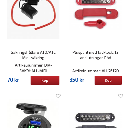
Säkringshållare ATO/ATC
Plusplint med täcklock, 12
Midi-säkring
anslutningar, Röd
Artikelnummer: DIV-
SAKRHALL-MIDI
Artikelnummer: ALL76170
70 kr
350 kr
Köp
Köp