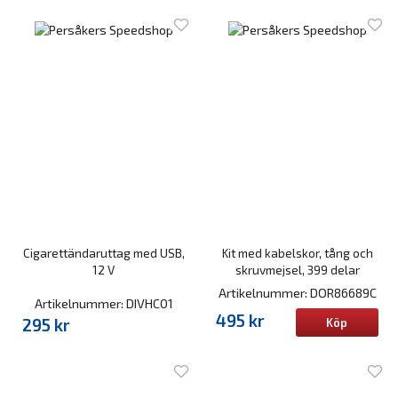
Cigarettändaruttag med USB,
Kit med kabelskor, tång och
12 V
skruvmejsel, 399 delar
Artikelnummer: DOR86689C
Artikelnummer: DIVHC01
495 kr
295 kr
Köp