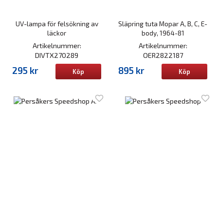
UV-lampa för felsökning av
Släpring tuta Mopar A, B, C, E-
läckor
body, 1964-81
Artikelnummer:
Artikelnummer:
DIVTX270289
OER2822187
295 kr
895 kr
Köp
Köp