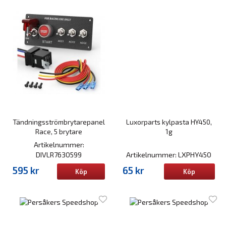
Tändningsströmbrytarepanel
Luxorparts kylpasta HY450,
Race, 5 brytare
1g
Artikelnummer:
DIVLR7630599
Artikelnummer: LXPHY450
595 kr
65 kr
Köp
Köp