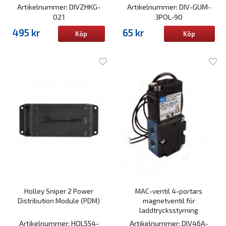
Artikelnummer: DIVZHKG-
Artikelnummer: DIV-GUM-
021
3POL-90
495 kr
65 kr
Köp
Köp
Holley Sniper 2 Power
MAC-ventil 4-portars
Distribution Module (PDM)
magnetventil för
laddtrycksstyrning
Artikelnummer: HOL554-
Artikelnummer: DIV46A-