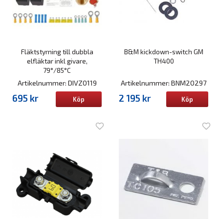
Fläktstyrning till dubbla
B&M kickdown-switch GM
elfläktar inkl givare,
TH400
79°/85°C
Artikelnummer: DIVZ0119
Artikelnummer: BNM20297
695 kr
2 195 kr
Köp
Köp