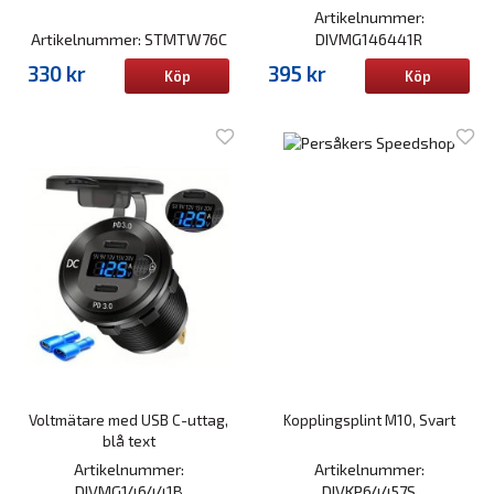
Artikelnummer:
Artikelnummer: STMTW76C
DIVMG146441R
330 kr
395 kr
Köp
Köp
Voltmätare med USB C-uttag,
Kopplingsplint M10, Svart
blå text
Artikelnummer:
Artikelnummer:
DIVMG146441B
DIVKP64457S