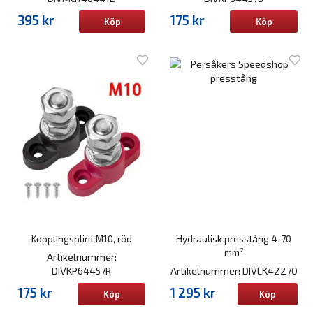
395 kr
175 kr
Köp
Köp
Kopplingsplint M10, röd
Hydraulisk presstång 4-70
mm²
Artikelnummer:
DIVKP64457R
Artikelnummer: DIVLK42270
175 kr
1 295 kr
Köp
Köp