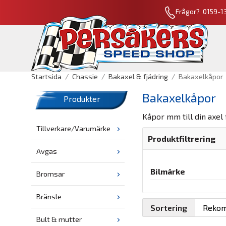
Frågor? 0159-13
Startsida
/
Chassie
/
Bakaxel & fjädring
/
Bakaxelkåpor
Bakaxelkåpor
Produkter
Kåpor mm till din axel 
Tillverkare/Varumärke
Produktfiltrering
Avgas
Bilmärke
Bromsar
Bränsle
Sortering
Bult & mutter