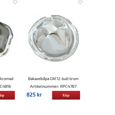
, kromad
Bakaxelkåpa GM 12-bult krom
PC4816
Artikelnummer: RPC4787
825 kr
öp
Köp