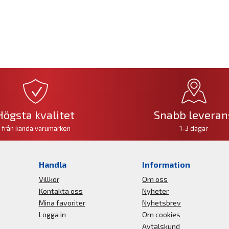
Högsta kvalitet
Snabb leveran
från kända varumärken
1-3 dagar
Handla
Information
Villkor
Om oss
Kontakta oss
Nyheter
Mina favoriter
Nyhetsbrev
Logga in
Om cookies
Avtalskund