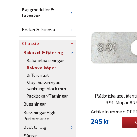
Byggmodeller &
Leksaker
Böcker & kuriosa
Chassie
Bakaxel & fjädring
Bakaxelpackningar
Bakaxelkåpor
Differential
Stag, bussningar,
sänkningsblock mm.
Plåtbricka axel ident
Packboxar/Tätningar
3,91, Mopar 8,7
Bussningar
Artikelnummer: OE
Bussningar High
Performance
245 kr
K
Däck & fälg
Fjädrar