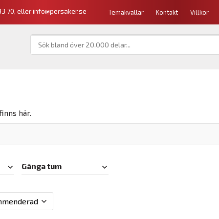
3 70, eller
info@persaker.se
Temakvällar
Kontakt
Villkor
finns här.
Gänga tum