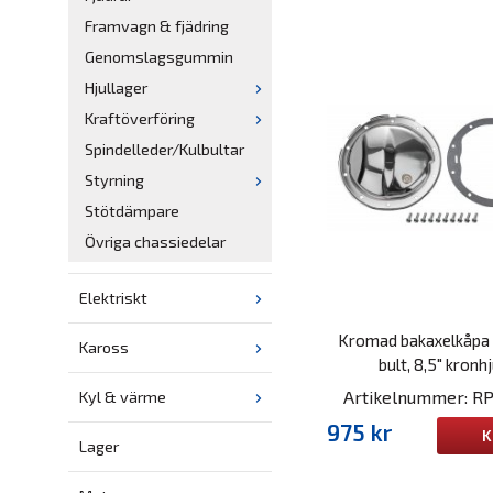
Framvagn & fjädring
Genomslagsgummin
Hjullager
Kraftöverföring
Spindelleder/Kulbultar
Styrning
Stötdämpare
Övriga chassiedelar
Elektriskt
Kromad bakaxelkåpa
Kaross
bult, 8,5" kronhj
Artikelnummer: R
Kyl & värme
975 kr
K
Lager