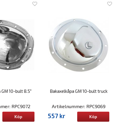
 GM 10-bult 8.5"
Bakaxelkåpa GM 10-bult truck
mmer: RPC9072
Artikelnummer: RPC9069
557 kr
Köp
Köp