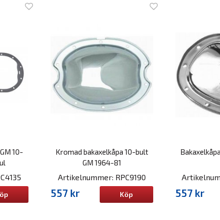
 GM 10-
Kromad bakaxelkåpa 10-bult
Bakaxelkåpa
ul
GM 1964-81
PC4135
Artikelnummer: RPC9190
Artikelnu
557 kr
557 kr
öp
Köp