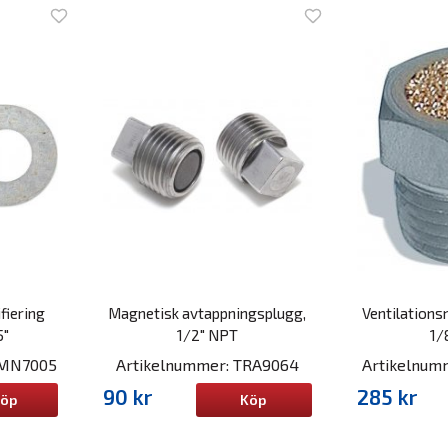
ifiering
Magnetisk avtappningsplugg,
Ventilationsn
5"
1/2" NPT
1/
RMN7005
Artikelnummer: TRA9064
Artikelnu
90 kr
285 kr
öp
Köp