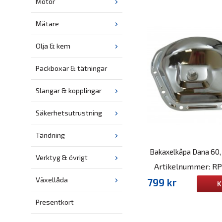
Motor
Mätare
Olja & kem
Packboxar & tätningar
Slangar & kopplingar
Säkerhetsutrustning
Tändning
Bakaxelkåpa Dana 60
Verktyg & övrigt
Artikelnummer: R
Växellåda
799 kr
K
Presentkort