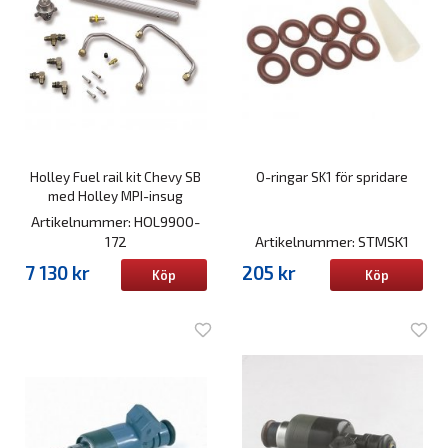
Holley Fuel rail kit Chevy SB
O-ringar SK1 för spridare
med Holley MPI-insug
Artikelnummer: HOL9900-
172
Artikelnummer: STMSK1
7 130 kr
205 kr
Köp
Köp