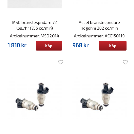
MSD bränslespridare 72
Accel bränslespridare
lbs./hr (756 cc/min)
högohm 202 cc/min
Artikelnummer: MSD2014
Artikelnummer: ACC150119
1 810 kr
968 kr
Köp
Köp