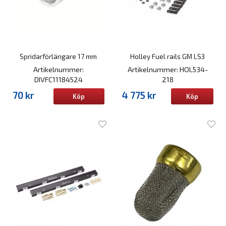
Spridarförlängare 17 mm
Holley Fuel rails GM LS3
Artikelnummer:
Artikelnummer: HOL534-
DIVFC11184524
218
70 kr
4 775 kr
Köp
Köp