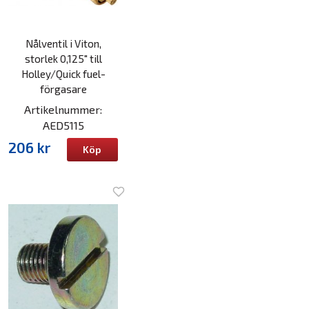
Nålventil i Viton,
storlek 0,125" till
Holley/Quick fuel-
förgasare
Artikelnummer:
AED5115
206 kr
Köp