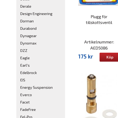
Derale
Design Engineering
Plugg för
Dorman
tillskottsventil
Durabond
Dynagear
Artikelnummer:
Dynomax
AED5086
DZZ
175 kr
Köp
Eagle
Earl's
Edelbrock
EIS
Energy Suspension
Everco
Facet
FadeFree
Fel-Pro