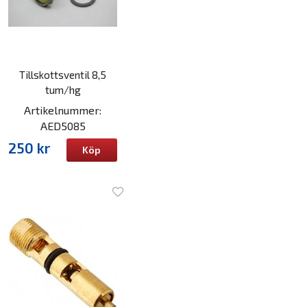
Tillskottsventil 8,5
tum/hg
Artikelnummer:
AED5085
250 kr
Köp