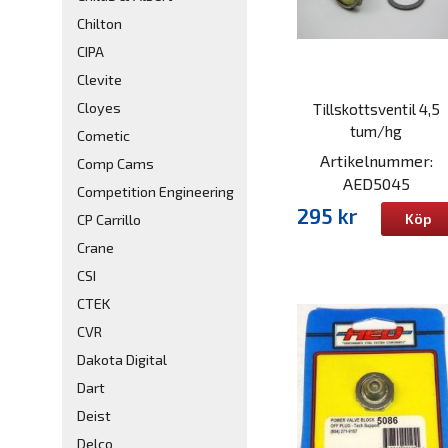
Chilton
CIPA
Clevite
Cloyes
Tillskottsventil 4,5
tum/hg
Cometic
Artikelnummer:
Comp Cams
AED5045
Competition Engineering
295 kr
Köp
CP Carrillo
Crane
CSI
CTEK
CVR
Dakota Digital
Dart
Deist
Delco