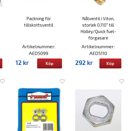
Packning för
Nålventil i Viton,
tillskottsventil
storlek 0,110" till
Holley/Quick fuel-
förgasare
Artikelnummer:
Artikelnummer:
AED5099
AED5110
12 kr
292 kr
Köp
Köp