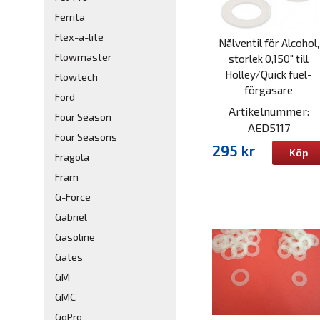
Ferrita
Flex-a-lite
Nålventil för Alcohol,
Flowmaster
storlek 0,150" till
Holley/Quick fuel-
Flowtech
förgasare
Ford
Artikelnummer:
Four Season
AED5117
Four Seasons
295 kr
Köp
Fragola
Fram
G-Force
Gabriel
Gasoline
Gates
GM
GMC
GoPro