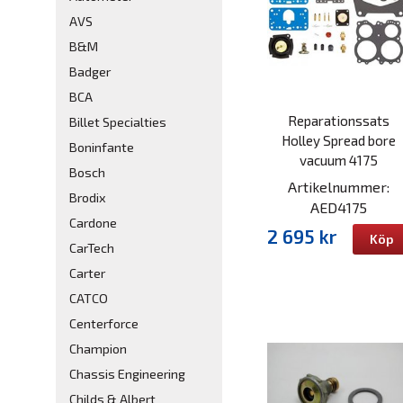
AVS
B&M
Badger
BCA
Reparationssats
Billet Specialties
Holley Spread bore
Boninfante
vacuum 4175
Bosch
Artikelnummer:
Brodix
AED4175
Cardone
2 695 kr
Köp
CarTech
Carter
CATCO
Centerforce
Champion
Chassis Engineering
Childs & Albert