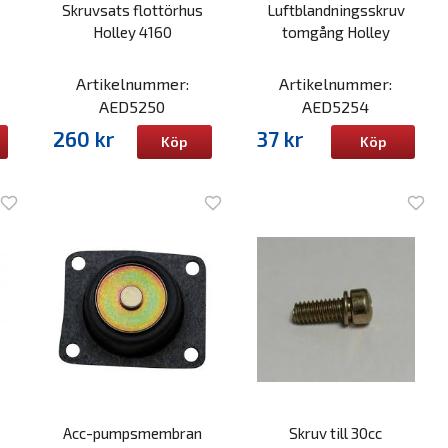
Skruvsats flottörhus
Luftblandningsskruv
Holley 4160
tomgång Holley
Artikelnummer:
Artikelnummer:
AED5250
AED5254
260 kr
37 kr
Köp
Köp
Acc-pumpsmembran
Skruv till 30cc