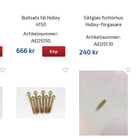
Bultsats till Holley
Siktglas flottörhus
4150
Holley-förgasare
Artikelnummer:
Artikelnummer:
AED5150
AED5170
666 kr
240 kr
Köp