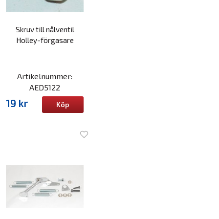
Skruv till nålventil
Holley-förgasare
Artikelnummer:
AED5122
19 kr
Köp