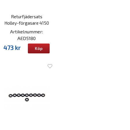
Returfjädersats
Holley-förgasare 4150
Artikelnummer:
AED5180
473 kr
Köp