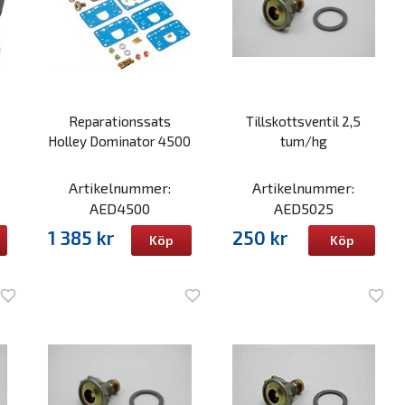
Reparationssats
Tillskottsventil 2,5
Holley Dominator 4500
tum/hg
Artikelnummer:
Artikelnummer:
AED4500
AED5025
1 385 kr
250 kr
Köp
Köp