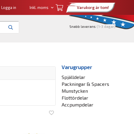
Logga in
Varukorg är tom!
Snabb leverans
(1-3 dagar)
Varugrupper
Spjälldelar
Packningar & Spacers
Munstycken
Flottördelar
Accpumpdelar