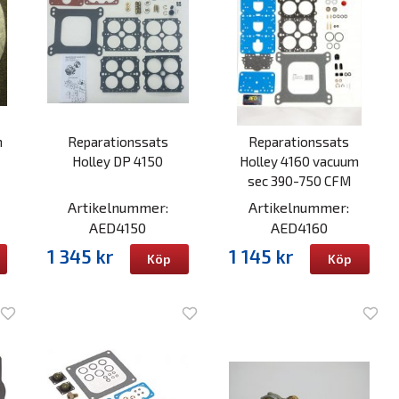
m
Reparationssats
Reparationssats
Holley DP 4150
Holley 4160 vacuum
sec 390-750 CFM
Artikelnummer:
Artikelnummer:
AED4150
AED4160
1 345 kr
1 145 kr
Köp
Köp