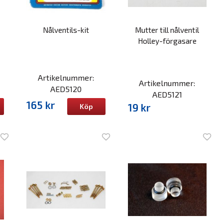
Nålventils-kit
Mutter till nålventil
Holley-förgasare
Artikelnummer:
Artikelnummer:
AED5120
AED5121
165 kr
19 kr
Köp