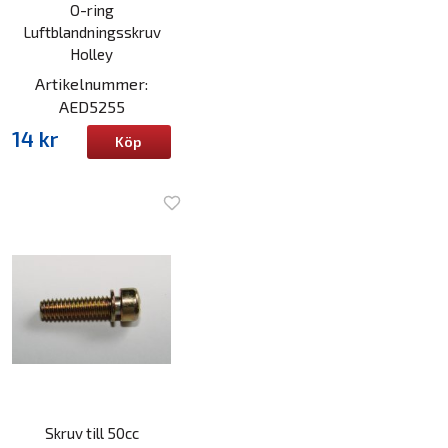
O-ring
Luftblandningsskruv
Holley
Artikelnummer:
AED5255
14 kr
Köp
Skruv till 50cc