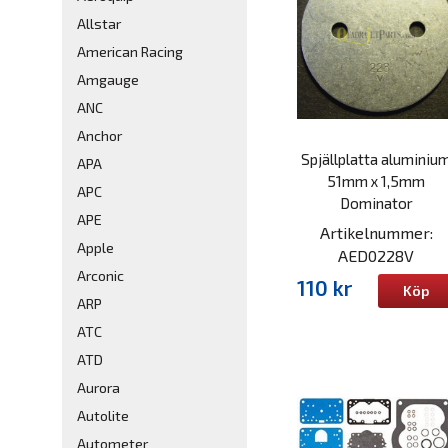
Allstar
American Racing
Amgauge
ANC
Anchor
Spjällplatta aluminiu
APA
51mm x 1,5mm
APC
Dominator
APE
Artikelnummer:
Apple
AED0228V
Arconic
110 kr
Köp
ARP
ATC
ATD
Aurora
Autolite
Autometer