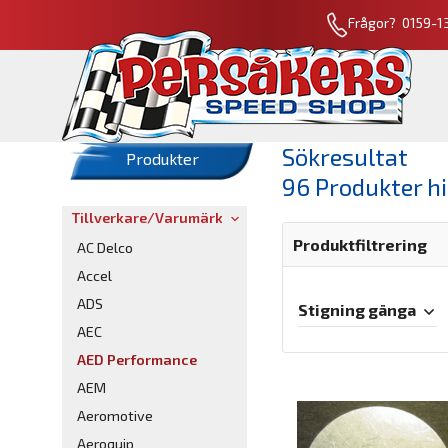
Frågor? 0159-13
Sökresultat
Produkter
96 Produkter h
Tillverkare/Varumärke
Produktfiltrering
AC Delco
Accel
ADS
Stigning gänga
AEC
AED Performance
AEM
Aeromotive
Aeroquip