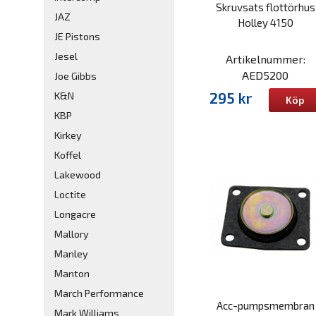
Skruvsats flottörhus
JAZ
Holley 4150
JE Pistons
Jesel
Artikelnummer:
AED5200
Joe Gibbs
295 kr
K&N
Köp
KBP
Kirkey
Koffel
Lakewood
Loctite
Longacre
Mallory
Manley
Manton
March Performance
Acc-pumpsmembran
Mark Williams