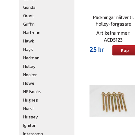
Gorilla
Grant
Packningar nålventil
Holley-förgasare
Griffin
Artikelnummer:
Hartman
AED5123
Hawk
25 kr
Hays
Köp
Hedman
Holley
Hooker
Howe
HP Books
Hughes
Hurst
Hussey
Ignitor
Intercomp