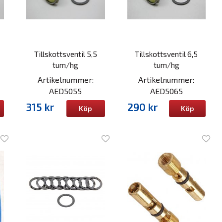
Tillskottsventil 5,5
Tillskottsventil 6,5
tum/hg
tum/hg
Artikelnummer:
Artikelnummer:
AED5055
AED5065
315 kr
290 kr
Köp
Köp