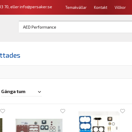
3 70, eller
info@persaker.se
Temakvällar
Kontakt
Villkor
ittades
Gänga tum