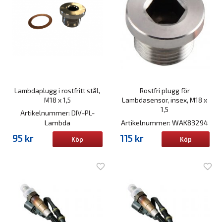
Lambdaplugg i rostfritt stål,
Rostfri plugg för
M18 x 1,5
Lambdasensor, insex, M18 x
1,5
Artikelnummer: DIV-PL-
Lambda
Artikelnummer: WAK83294
95 kr
115 kr
Köp
Köp