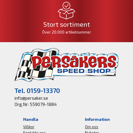
Stort sortiment
Över 20.000 artikelnummer
Tel. 0159-13370
info@persaker.se
Org.Nr: 559079-1884
Handla
Information
Villkor
Om oss
Kontakta oss
Nyheter