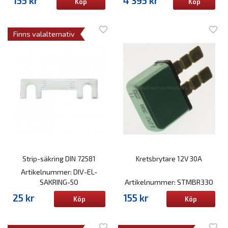
155 kr
4 395 kr
Köp
Köp
Finns valalternativ
Strip-säkring DIN 72581
Kretsbrytare 12V 30A
Artikelnummer: DIV-EL-
SAKRING-50
Artikelnummer: STMBR330
25 kr
155 kr
Köp
Köp