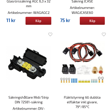
Glasrörssäkring AGC 6,3 x 32
Säkring JCASE
mm
Artikelnummer:
Artikelnummer: WAGAGC2
WAGJCASE60
11 kr
75 kr
Köp
Köp
Säkringshållare Midi/Strip
Fläktstyrning till dubbla
DIN 72581-säkring
elfläktar inkl givare,
79°/85°C
Artikelnummer: DIV-