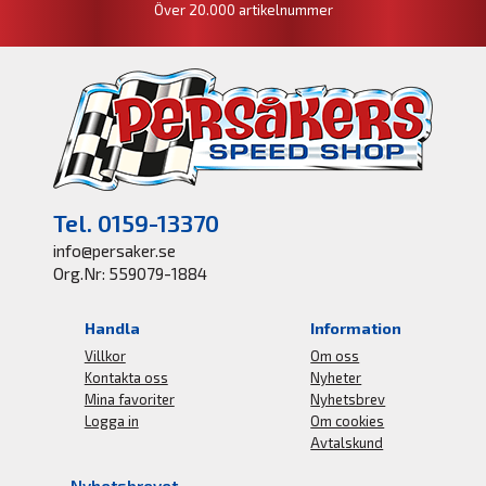
Över 20.000 artikelnummer
Tel. 0159-13370
info@persaker.se
Org.Nr: 559079-1884
Handla
Information
Villkor
Om oss
Kontakta oss
Nyheter
Mina favoriter
Nyhetsbrev
Logga in
Om cookies
Avtalskund