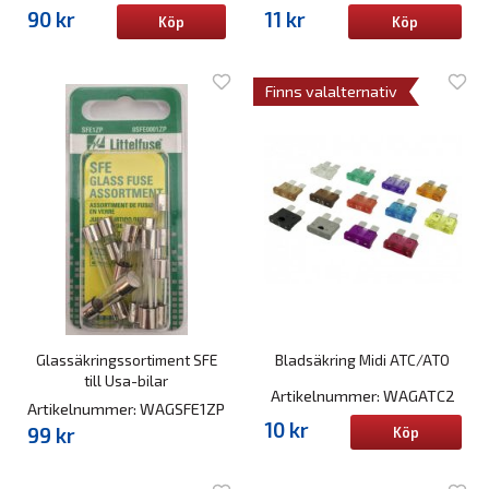
90 kr
11 kr
Köp
Köp
Finns valalternativ
Glassäkringssortiment SFE
Bladsäkring Midi ATC/ATO
till Usa-bilar
Artikelnummer: WAGATC2
Artikelnummer: WAGSFE1ZP
10 kr
99 kr
Köp