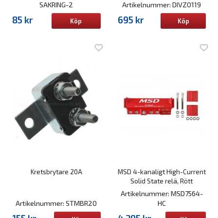
SAKRING-2
Artikelnummer: DIVZ0119
85 kr
695 kr
Köp
Köp
Kretsbrytare 20A
MSD 4-kanaligt High-Current
Solid State relä, Rött
Artikelnummer: MSD7564-
Artikelnummer: STMBR20
HC