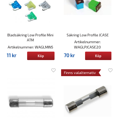
Bladsäkring Low Profile Mini
Säkring Low Profile JCASE
ATM
Artikelnummer:
Artikelnummer: WAGLMIN5
WAGLPJCASE20
11 kr
70 kr
Köp
Köp
Finns valalternativ