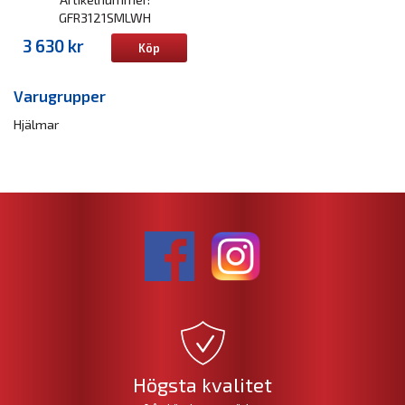
GFR3121SMLWH
3 630 kr
Köp
Varugrupper
Hjälmar
Högsta kvalitet