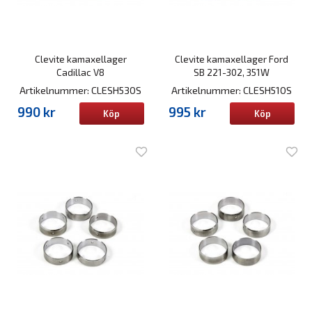
Clevite kamaxellager
Clevite kamaxellager Ford
Cadillac V8
SB 221-302, 351W
Artikelnummer: CLESH530S
Artikelnummer: CLESH510S
990 kr
995 kr
Köp
Köp