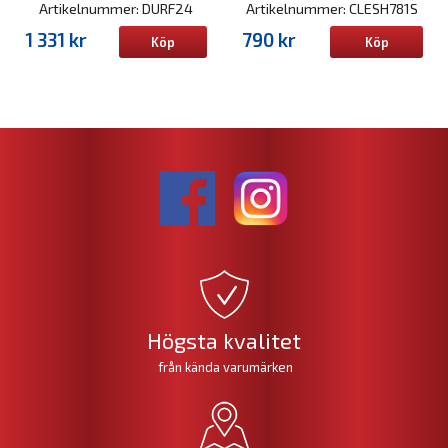
Artikelnummer: DURF24
Artikelnummer: CLESH781S
1 331 kr
790 kr
Köp
Köp
Högsta kvalitet
från kända varumärken