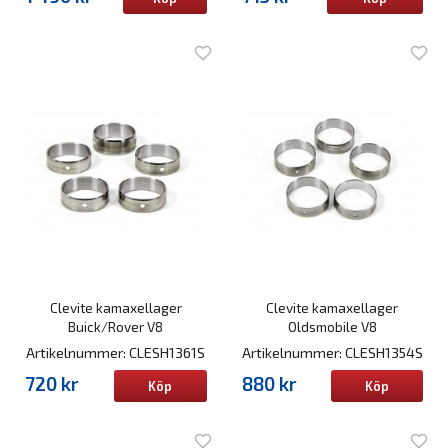
Clevite kamaxellager
Clevite kamaxellager
Buick/Rover V8
Oldsmobile V8
Artikelnummer: CLESH1361S
Artikelnummer: CLESH1354S
720 kr
880 kr
Köp
Köp