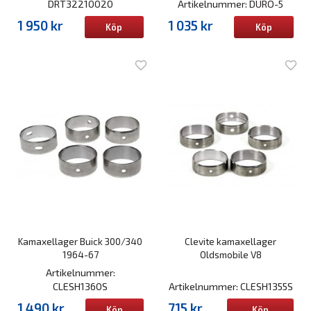
DRT32210020
Artikelnummer: DURO-5
1 950 kr
1 035 kr
Köp
Köp
Kamaxellager Buick 300/340
Clevite kamaxellager
1964-67
Oldsmobile V8
Artikelnummer:
CLESH1360S
Artikelnummer: CLESH1355S
1 490 kr
715 kr
Köp
Köp