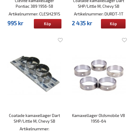
Clevite kamaxellager
Coatade kamaxellager Dart
Pontiac 389 1956-58
SHP/Little M, Chevy SB
Artikelnummer: CLESH291S
Artikelnummer: DURDT-1T
995 kr
2 435 kr
Köp
Köp
Coatade kamaxellager Dart
Kamaxellager Oldsmobile V8
SHP/Little M, Chevy SB
1956-64
Artikelnummer: