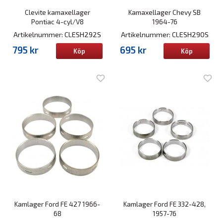
Clevite kamaxellager
Kamaxellager Chevy SB
Pontiac 4-cyl/V8
1964-76
Artikelnummer: CLESH292S
Artikelnummer: CLESH290S
795 kr
695 kr
Köp
Köp
Kamlager Ford FE 427 1966-
Kamlager Ford FE 332-428,
68
1957-76