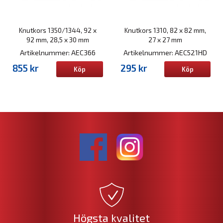
Knutkors 1350/1344, 92 x
Knutkors 1310, 82 x 82 mm,
92 mm, 28,5 x 30 mm
27 x 27 mm
Artikelnummer: AEC366
Artikelnummer: AEC521HD
855 kr
295 kr
Köp
Köp
Högsta kvalitet