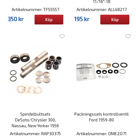
11/16"-18
Artikelnummer: TFS5557
Artikelnummer: ALL48217
350 kr
195 kr
Köp
Köp
Spindelbultsats
Packningssats kontrollventil
DeSoto/Chrysler 300,
Ford 1959-80
Nassau, New Yorker 1956
Artikelnummer: RAP30375
Artikelnummer: OME2071