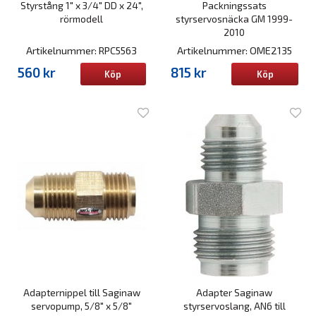
Styrstång 1" x 3/4" DD x 24",
Packningssats
rörmodell
styrservosnäcka GM 1999-
2010
Artikelnummer: RPC5563
Artikelnummer: OME2135
560 kr
815 kr
Köp
Köp
Adapternippel till Saginaw
Adapter Saginaw
servopump, 5/8" x 5/8"
styrservoslang, AN6 till