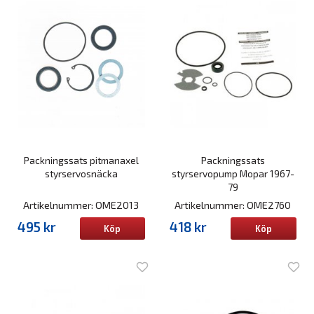
Packningssats pitmanaxel
Packningssats
styrservosnäcka
styrservopump Mopar 1967-
79
Artikelnummer: OME2013
Artikelnummer: OME2760
495 kr
418 kr
Köp
Köp