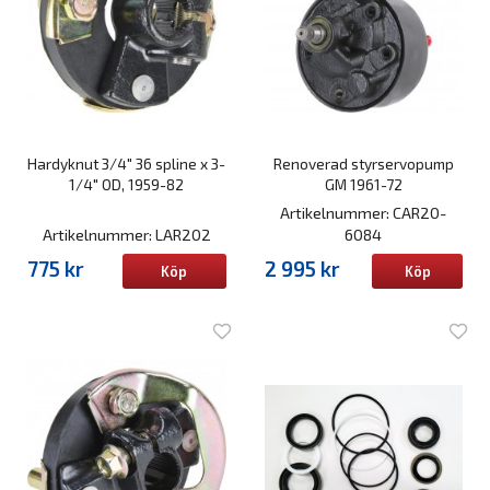
Hardyknut 3/4" 36 spline x 3-
Renoverad styrservopump
1/4" OD, 1959-82
GM 1961-72
Artikelnummer: CAR20-
Artikelnummer: LAR202
6084
775 kr
2 995 kr
Köp
Köp