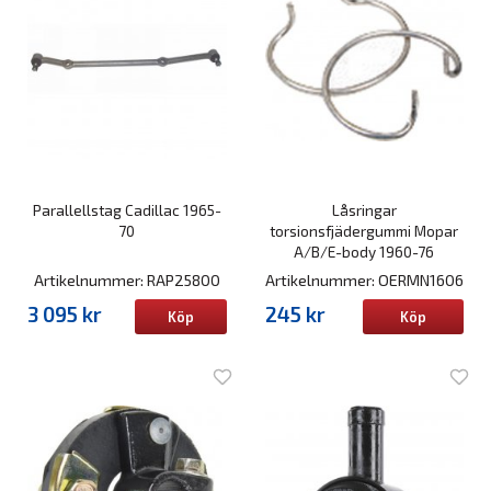
Parallellstag Cadillac 1965-
Låsringar
70
torsionsfjädergummi Mopar
A/B/E-body 1960-76
Artikelnummer: RAP25800
Artikelnummer: OERMN1606
3 095 kr
245 kr
Köp
Köp