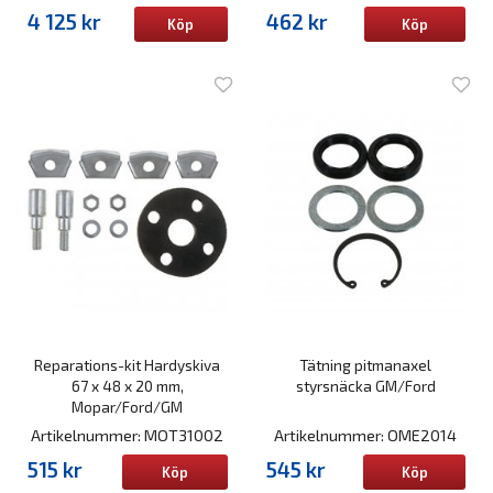
4 125 kr
462 kr
Köp
Köp
Reparations-kit Hardyskiva
Tätning pitmanaxel
67 x 48 x 20 mm,
styrsnäcka GM/Ford
Mopar/Ford/GM
Artikelnummer: MOT31002
Artikelnummer: OME2014
515 kr
545 kr
Köp
Köp