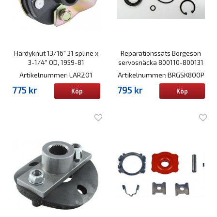
Hardyknut 13/16" 31 spline x
Reparationssats Borgeson
3-1/4" OD, 1959-81
servosnäcka 800110-800131
Artikelnummer: LAR201
Artikelnummer: BRGSK800P
775 kr
795 kr
Köp
Köp