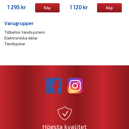
1 295 kr
1 120 kr
Köp
Köp
Varugrupper
Tillbehör tändsystem
Elektroniska delar
Tändspolar
Högsta kvalitet