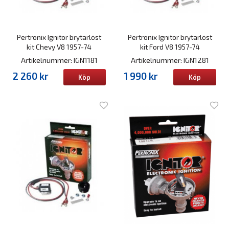
Pertronix Ignitor brytarlöst
Pertronix Ignitor brytarlöst
kit Chevy V8 1957-74
kit Ford V8 1957-74
Artikelnummer: IGN1181
Artikelnummer: IGN1281
2 260 kr
1 990 kr
Köp
Köp