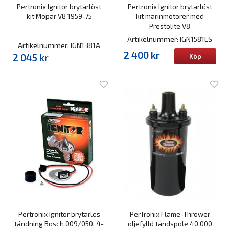
Pertronix Ignitor brytarlöst
Pertronix Ignitor brytarlöst
kit Mopar V8 1959-75
kit marinmotorer med
Prestolite V8
Artikelnummer: IGN1581LS
Artikelnummer: IGN1381A
2 400 kr
2 045 kr
Köp
Pertronix Ignitor brytarlös
PerTronix Flame-Thrower
tändning Bosch 009/050, 4-
oljefylld tändspole 40,000