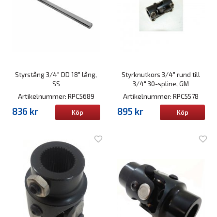
Styrstång 3/4" DD 18" lång,
Styrknutkors 3/4" rund till
SS
3/4" 30-spline, GM
Artikelnummer: RPC5689
Artikelnummer: RPC5578
836 kr
895 kr
Köp
Köp