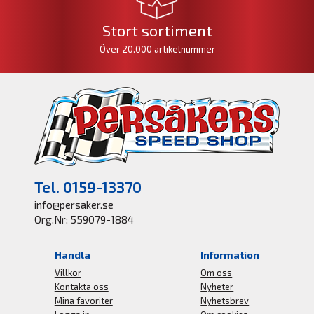
Stort sortiment
Över 20.000 artikelnummer
Tel. 0159-13370
info@persaker.se
Org.Nr: 559079-1884
Handla
Information
Villkor
Om oss
Kontakta oss
Nyheter
Mina favoriter
Nyhetsbrev