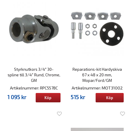
Styrknutkors 3/4" 30-
Reparations-kit Hardyskiva
spline till 3/4" Rund, Chrome,
67 x 48 x 20 mm,
GM
Mopar/Ford/GM
Artikelnummer: RPC5578C
Artikelnummer: MOT31002
1 095 kr
515 kr
Köp
Köp