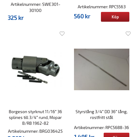
Artikelnummer: SWE301-
Artikelnummer: RPC5563
30100
560 kr
325 kr
Köp
Borgeson styrknut 11/16" 36
Styrstång 3/4" DD 36" lång,
splines till 3/4" rund, Mopar
rostfritt stål
B/RB 1962-82
Artikelnummer: RPC5688-36
Artikelnummer: BRG036425
1 495 kr