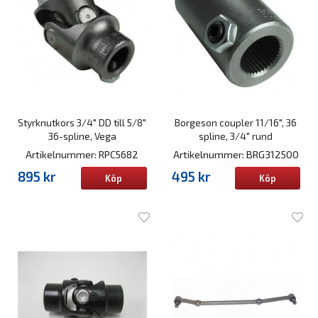
Styrknutkors 3/4" DD till 5/8"
Borgeson coupler 11/16", 36
36-spline, Vega
spline, 3/4" rund
Artikelnummer: RPC5682
Artikelnummer: BRG312500
895 kr
495 kr
Köp
Köp