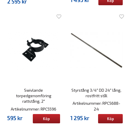
2 595 kr
Köp
Swivlande
Styrstång 3/4" DD 24" lång,
torpedgenomföring
rostfritt stål
rattstång, 2"
Artikelnummer: RPC5688-
Artikelnummer: RPC5596
24
595 kr
1 295 kr
Köp
Köp