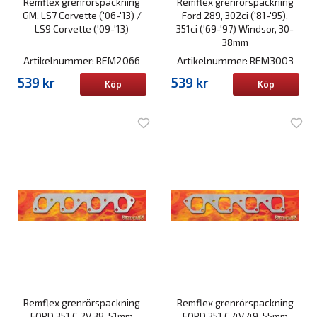
Remflex grenrörspackning
Remflex grenrörspackning
GM, LS7 Corvette ('06-'13) /
Ford 289, 302ci ('81-'95),
LS9 Corvette ('09-'13)
351ci ('69-'97) Windsor, 30-
38mm
Artikelnummer: REM2066
Artikelnummer: REM3003
539 kr
539 kr
Köp
Köp
Remflex grenrörspackning
Remflex grenrörspackning
FORD 351 C 2V 38-51mm
FORD 351 C 4V 49-55mm