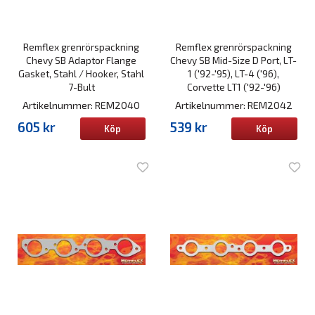
Remflex grenrörspackning
Remflex grenrörspackning
Chevy SB Adaptor Flange
Chevy SB Mid-Size D Port, LT-
Gasket, Stahl / Hooker, Stahl
1 ('92-'95), LT-4 ('96),
7-Bult
Corvette LT1 ('92-'96)
Artikelnummer: REM2040
Artikelnummer: REM2042
605 kr
539 kr
Köp
Köp