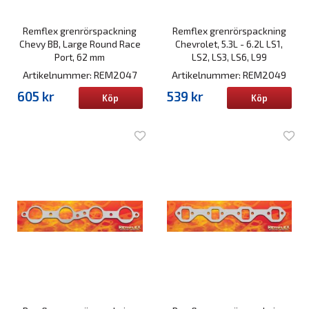
Remflex grenrörspackning
Remflex grenrörspackning
Chevy BB, Large Round Race
Chevrolet, 5.3L - 6.2L LS1,
Port, 62 mm
LS2, LS3, LS6, L99
Artikelnummer: REM2047
Artikelnummer: REM2049
605 kr
539 kr
Köp
Köp