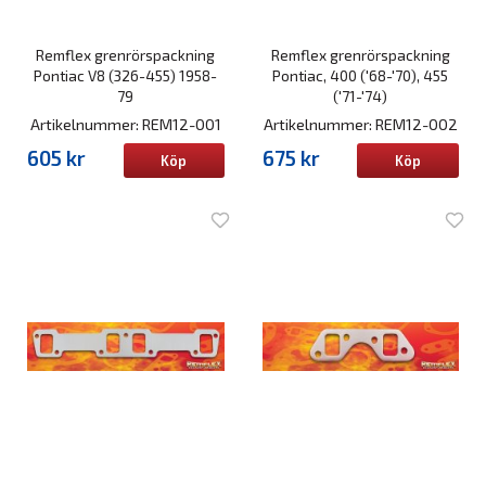
Remflex grenrörspackning
Remflex grenrörspackning
Pontiac V8 (326-455) 1958-
Pontiac, 400 ('68-'70), 455
79
('71-'74)
Artikelnummer: REM12-001
Artikelnummer: REM12-002
605 kr
675 kr
Köp
Köp