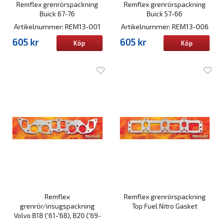
Remflex grenrörspackning
Remflex grenrörspackning
Buick 67-76
Buick 57-66
Artikelnummer: REM13-001
Artikelnummer: REM13-006
605 kr
605 kr
Köp
Köp
Remflex
Remflex grenrörspackning
grenrör/insugspackning
Top Fuel Nitro Gasket
Volvo B18 ('61-'68), B20 ('69-