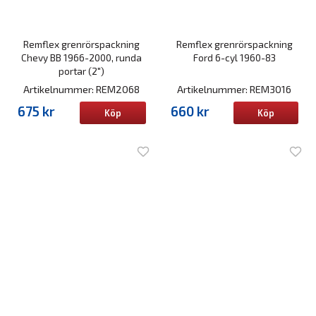
Remflex grenrörspackning
Remflex grenrörspackning
Chevy BB 1966-2000, runda
Ford 6-cyl 1960-83
portar (2")
Artikelnummer: REM2068
Artikelnummer: REM3016
675 kr
660 kr
Köp
Köp