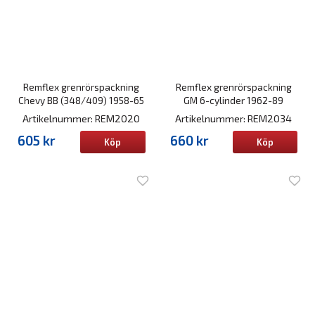
Remflex grenrörspackning
Remflex grenrörspackning
Chevy BB (348/409) 1958-65
GM 6-cylinder 1962-89
Artikelnummer: REM2020
Artikelnummer: REM2034
605 kr
660 kr
Köp
Köp