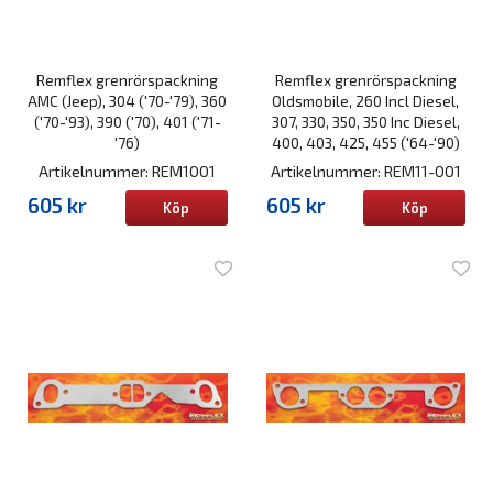
Remflex grenrörspackning
Remflex grenrörspackning
AMC (Jeep), 304 ('70-'79), 360
Oldsmobile, 260 Incl Diesel,
('70-'93), 390 ('70), 401 ('71-
307, 330, 350, 350 Inc Diesel,
'76)
400, 403, 425, 455 ('64-'90)
Artikelnummer: REM1001
Artikelnummer: REM11-001
605 kr
605 kr
Köp
Köp