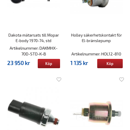
Dakota mätarsats till Mopar
Holley säkerhetskontakt för
E-body 1970-74, std
El-bränslepump
Artikelnummer: DAKMHX-
70D-STD-K-B
Artikelnummer: HOL12-810
23 950 kr
1 135 kr
Köp
Köp