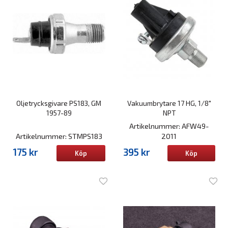
Oljetrycksgivare PS183, GM
Vakuumbrytare 17 HG, 1/8"
1957-89
NPT
Artikelnummer: AFW49-
Artikelnummer: STMPS183
2011
175 kr
395 kr
Köp
Köp