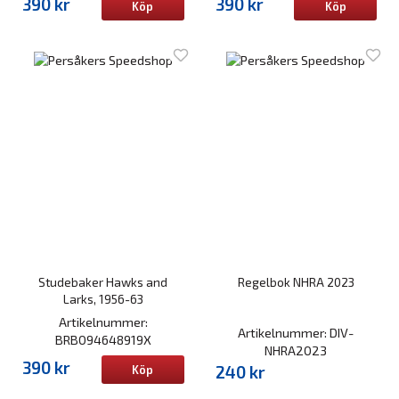
390 kr
390 kr
Köp
Köp
Studebaker Hawks and
Regelbok NHRA 2023
Larks, 1956-63
Artikelnummer:
Artikelnummer: DIV-
BRB094648919X
NHRA2023
390 kr
240 kr
Köp