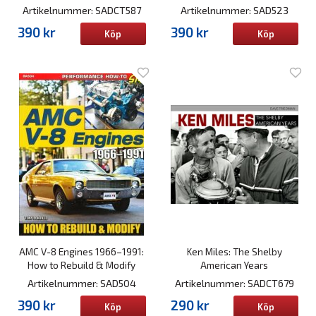
Artikelnummer: SADCT587
Artikelnummer: SAD523
390 kr
390 kr
Köp
Köp
AMC V-8 Engines 1966–1991:
Ken Miles: The Shelby
How to Rebuild & Modify
American Years
Artikelnummer: SAD504
Artikelnummer: SADCT679
390 kr
290 kr
Köp
Köp