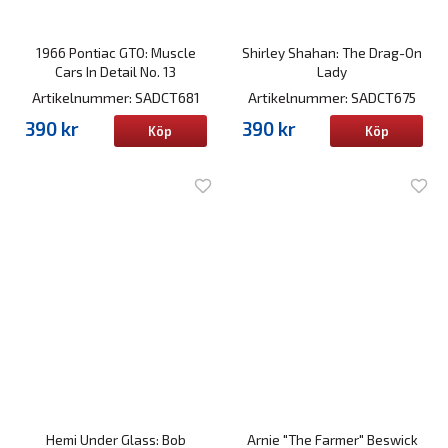
1966 Pontiac GTO: Muscle
Shirley Shahan: The Drag-On
Cars In Detail No. 13
Lady
Artikelnummer: SADCT681
Artikelnummer: SADCT675
390 kr
390 kr
Köp
Köp
Hemi Under Glass: Bob
Arnie "The Farmer" Beswick