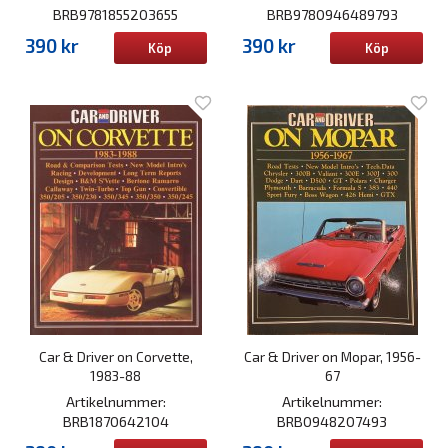
BRB9781855203655
BRB9780946489793
390 kr
390 kr
Köp
Köp
Car & Driver on Corvette,
Car & Driver on Mopar, 1956-
1983-88
67
Artikelnummer:
Artikelnummer:
BRB1870642104
BRB0948207493