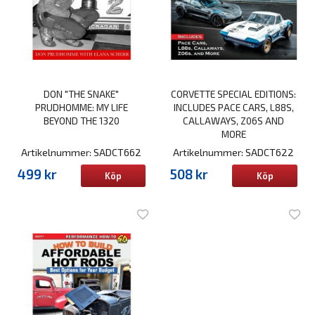
DON "THE SNAKE"
CORVETTE SPECIAL EDITIONS:
PRUDHOMME: MY LIFE
INCLUDES PACE CARS, L88S,
BEYOND THE 1320
CALLAWAYS, Z06S AND
MORE
Artikelnummer: SADCT662
Artikelnummer: SADCT622
499 kr
508 kr
Köp
Köp