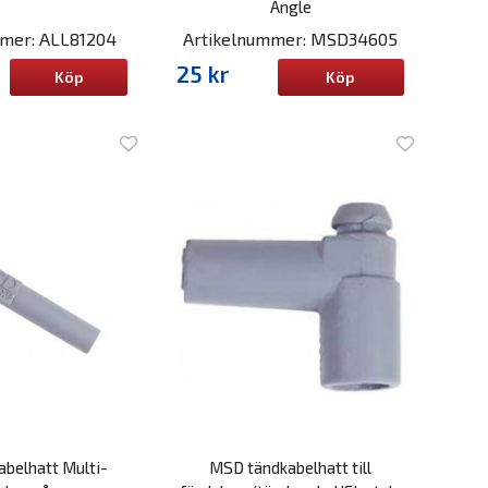
Angle
mmer: ALL81204
Artikelnummer: MSD34605
25 kr
Köp
Köp
belhatt Multi-
MSD tändkabelhatt till