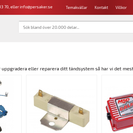
3 70, eller
info@persaker.se
Temakvällar
Kontakt
Villkor
uppgradera eller reparera ditt tändsystem så har vi det mesta