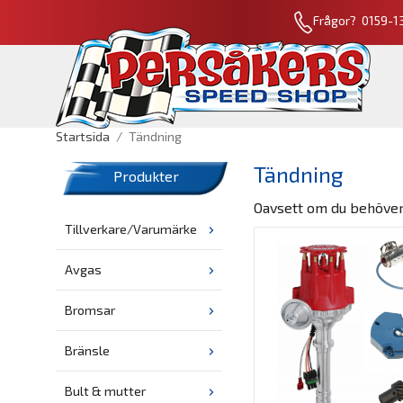
Frågor? 0159-13
Startsida
/
Tändning
Tändning
Produkter
Oavsett om du behöver 
Tillverkare/Varumärke
Avgas
Bromsar
Bränsle
Bult & mutter