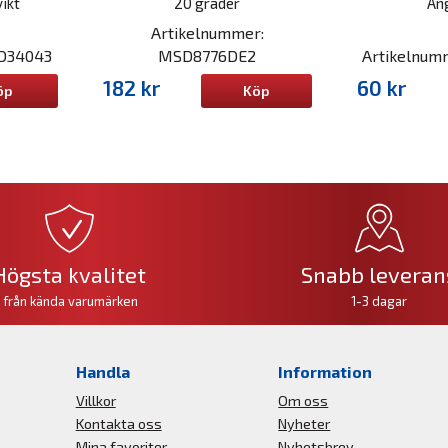
ikt
20 grader
Ang
Artikelnummer:
SD34043
MSD8776DE2
Artikelnu
182 kr
60 kr
öp
Köp
Högsta kvalitet
Snabb leveran
från kända varumärken
1-3 dagar
Handla
Information
Villkor
Om oss
Kontakta oss
Nyheter
Mina favoriter
Nyhetsbrev