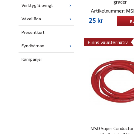
grader
Verktyg & övrigt
Artikelnummer: MS
Växellåda
25 kr
K
Presentkort
Finns valalternativ
Fyndhörnan
Kampanjer
MSD Super Conductor