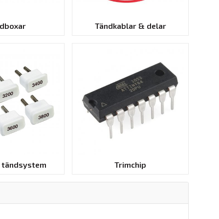
dboxar
Tändkablar & delar
r tändsystem
Trimchip