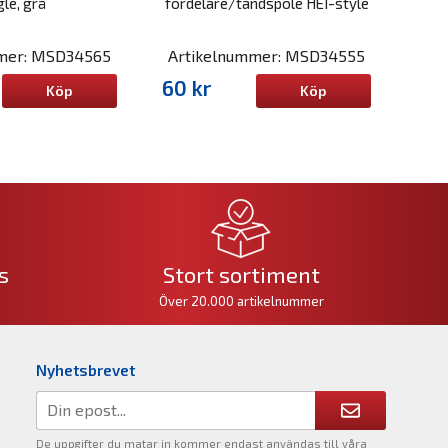
le, grå
fördelare/tändspole HEI-style
mmer: MSD34565
Artikelnummer: MSD34555
60 kr
Köp
Köp
s
Stort sortiment
Över 20.000 artikelnummer
Nyhetsbrevet
De uppgifter du matar in kommer endast användas till våra