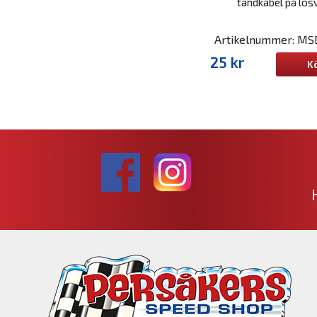
tändkabel på lösv
Artikelnummer: M
25 kr
K