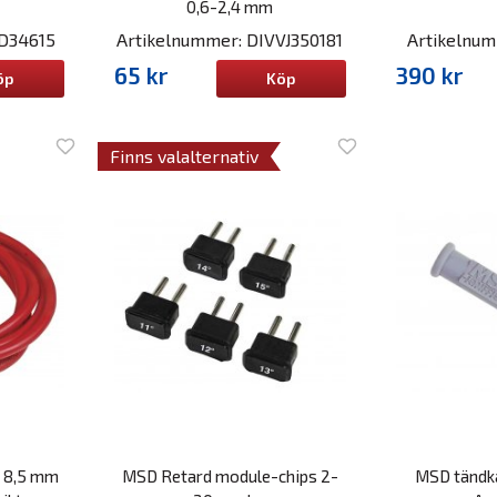
0,6-2,4 mm
D34615
Artikelnummer: DIVVJ350181
Artikelnu
65 kr
390 kr
öp
Köp
Finns valalternativ
 8,5 mm
MSD Retard module-chips 2-
MSD tändka