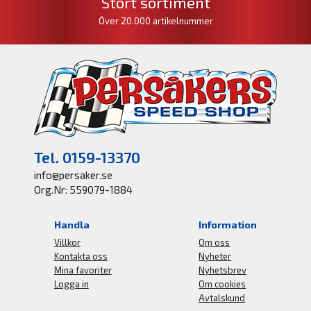
Stort sortiment
Över 20.000 artikelnummer
Tel. 0159-13370
info@persaker.se
Org.Nr: 559079-1884
Handla
Information
Villkor
Om oss
Kontakta oss
Nyheter
Mina favoriter
Nyhetsbrev
Logga in
Om cookies
Avtalskund