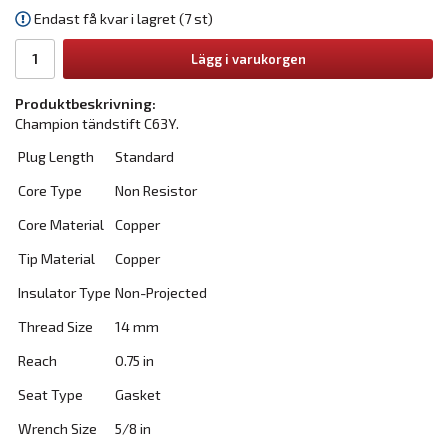
Endast få kvar i lagret (7 st)
Lägg i varukorgen
Produktbeskrivning:
Champion tändstift C63Y.
Plug Length
Standard
Core Type
Non Resistor
Core Material
Copper
Tip Material
Copper
Insulator Type
Non-Projected
Thread Size
14 mm
Reach
0.75 in
Seat Type
Gasket
Wrench Size
5/8 in