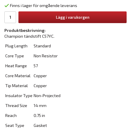
Finns i lager för omgående leverans
Lägg i varukorgen
Produktbeskrivning:
Champion tändstift C57YC.
Plug Length
Standard
Core Type
Non Resistor
Heat Range
57
Core Material
Copper
Tip Material
Copper
Insulator Type
Non-Projected
Thread Size
14 mm
Reach
0.75 in
Seat Type
Gasket