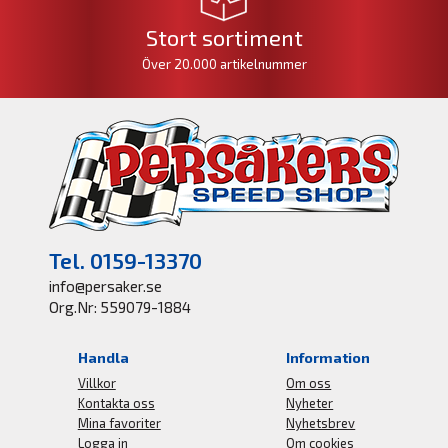
Stort sortiment
Över 20.000 artikelnummer
Tel. 0159-13370
info@persaker.se
Org.Nr: 559079-1884
Handla
Information
Villkor
Om oss
Kontakta oss
Nyheter
Mina favoriter
Nyhetsbrev
Logga in
Om cookies