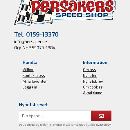
Tel. 0159-13370
info@persaker.se
Org.Nr: 559079-1884
Handla
Information
Villkor
Om oss
Kontakta oss
Nyheter
Mina favoriter
Nyhetsbrev
Logga in
Om cookies
Avtalskund
Nyhetsbrevet
De uppgifter du matar in kommer endast användas till våra nyhetsbrev.