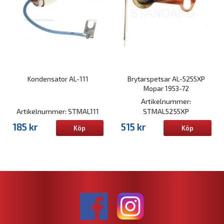
Kondensator AL-111
Brytarspetsar AL-5255XP
Mopar 1953-72
Artikelnummer:
Artikelnummer: STMAL111
STMAL5255XP
185 kr
515 kr
Köp
Köp