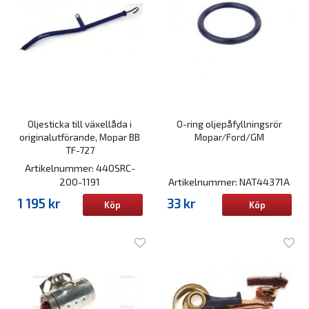
Oljesticka till växellåda i
O-ring oljepåfyllningsrör
originalutförande, Mopar BB
Mopar/Ford/GM
TF-727
Artikelnummer: 440SRC-
200-1191
Artikelnummer: NAT44371A
1 195 kr
33 kr
Köp
Köp