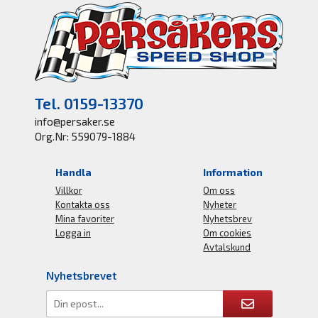
Tel. 0159-13370
info@persaker.se
Org.Nr: 559079-1884
Handla
Information
Villkor
Om oss
Kontakta oss
Nyheter
Mina favoriter
Nyhetsbrev
Logga in
Om cookies
Avtalskund
Nyhetsbrevet