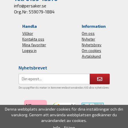
info@persaker.se
Org.Nr: 559079-1884
Handla
Information
Villkor
Om oss
Kontakta oss
Nyheter
Mina favoriter
Nyhetsbrev
Logga in
Om cookies
Avtalskund
Nyhetsbrevet
De uppgifter du matar in kommer endast användas till våra nyhetsbrev.
Denna webbplats använder cookies för dina inställningar och din
varukorg. Genom att använda webbplatsen godkänner du
användandet av cookies.
Info
Stäng
Drift & produktion:
Wikinggruppen