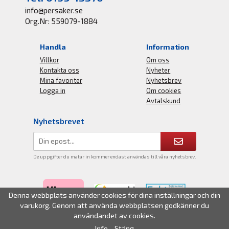
info@persaker.se
Org.Nr: 559079-1884
Handla
Information
Villkor
Om oss
Kontakta oss
Nyheter
Mina favoriter
Nyhetsbrev
Logga in
Om cookies
Avtalskund
Nyhetsbrevet
De uppgifter du matar in kommer endast användas till våra nyhetsbrev.
Denna webbplats använder cookies för dina inställningar och din
varukorg. Genom att använda webbplatsen godkänner du
användandet av cookies.
Info
Stäng
Drift & produktion:
Wikinggruppen