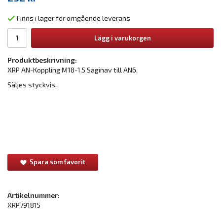
Finns i lager för omgående leverans
Lägg i varukorgen
Produktbeskrivning:
XRP AN-Koppling M18-1.5 Saginav till AN6.
Säljes styckvis.
Spara som favorit
Artikelnummer:
XRP791815