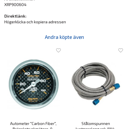
XRP900604
Direktlänk:
Högerklicka och kopiera adressen
Andra köpte även
Autometer "Carbon Fiber",
Stålomspunnen
Bränsletryckmätare, 0-
lustgasslang rak AN4,