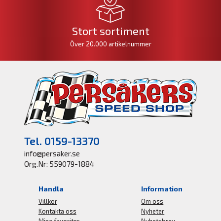
Stort sortiment
Över 20.000 artikelnummer
Tel. 0159-13370
info@persaker.se
Org.Nr: 559079-1884
Handla
Information
Villkor
Om oss
Kontakta oss
Nyheter
Mina favoriter
Nyhetsbrev