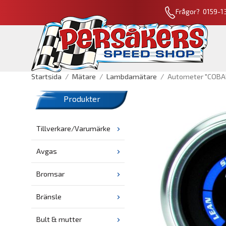
Frågor? 0159-13
Startsida
/
Mätare
/
Lambdamätare
/
Autometer "COBAL
Produkter
Tillverkare/Varumärke
Avgas
Bromsar
Bränsle
Bult & mutter