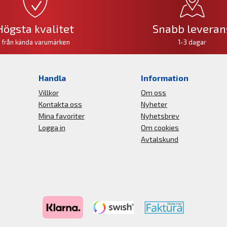
Högsta kvalitet
Snabb leveran
från kända varumärken
1-3 dagar
Handla
Information
Villkor
Om oss
Kontakta oss
Nyheter
Mina favoriter
Nyhetsbrev
Logga in
Om cookies
Avtalskund