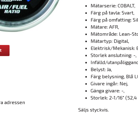
Mätarserie: COBALT,
Färg på tavla: Svart,
Färg på omfatting: Sil
Mätare: AFR,
Mätområde: Lean-Sto
Mätartyp: Digital,
Elektrisk/Mekanisk: E
t
Storlek anslutning: -,
Infälld/utanpåliggande
Belyst: Ja,
Färg belysning, Blå L
Givare ingår: Nej,
Gänga givare: -,
Storlek: 2-1/16" (52,
ra adressen
Säljs styckvis.