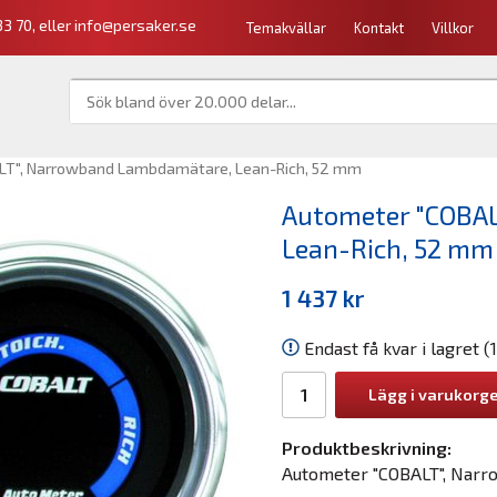
3 70, eller
info@persaker.se
Temakvällar
Kontakt
Villkor
T", Narrowband Lambdamätare, Lean-Rich, 52 mm
Autometer "COBA
Lean-Rich, 52 mm
1 437 kr
Endast få kvar i lagret (1
Lägg i varukorg
Produktbeskrivning:
Autometer "COBALT", Narr