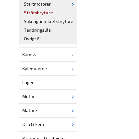
Startmotorer
Strömbrytare
Säkringar & kretsbrytare
Tändningslås
Övrigt El
Kaross
Kyl & värme
Lager
Motor
Mätare
Olja & kem
Packboxar & tätningar