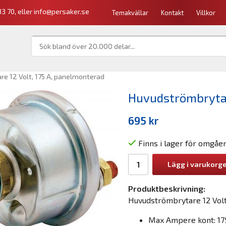
3 70, eller
info@persaker.se
Temakvällar
Kontakt
Villkor
e 12 Volt, 175 A, panelmonterad
Huvudströmbrytare
695 kr
Finns i lager för omgåe
Lägg i varukorg
Produktbeskrivning:
Huvudströmbrytare 12 Volt
Max Ampere kont: 175