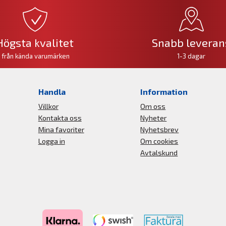
Högsta kvalitet
Snabb leveran
från kända varumärken
1-3 dagar
Handla
Information
Villkor
Om oss
Kontakta oss
Nyheter
Mina favoriter
Nyhetsbrev
Logga in
Om cookies
Avtalskund