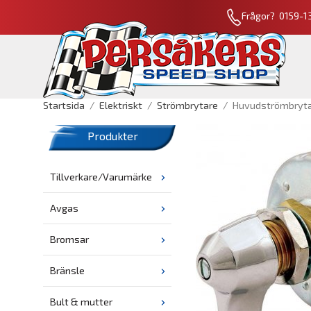
Frågor? 0159-13
Startsida
/
Elektriskt
/
Strömbrytare
/
Huvudströmbrytar
Produkter
Tillverkare/Varumärke
Avgas
Bromsar
Bränsle
Bult & mutter