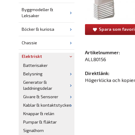
Byggmodeller &
Leksaker
Spara som favori
Böcker & kuriosa
Chassie
Artikelnummer:
Elektriskt
ALL80156
Batterisaker
Direktlänk:
Belysning
Högerklicka och kopie
Generator &
laddningsdelar
Givare & Sensorer
Kablar & kontaktstycken
Knappar & relän
Pumpar & fläktar
Signalhorn