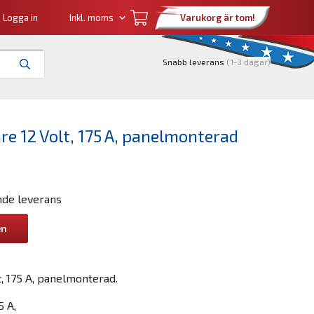
Logga in
Varukorg är tom!
Snabb leverans
(1-3 dagar)
 12 Volt, 175 A, panelmonterad
nde leverans
en
, 175 A, panelmonterad.
 A,