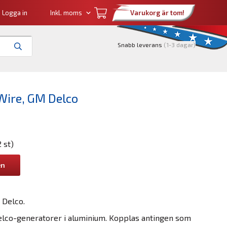
Logga in
Varukorg är tom!
Snabb leverans
(1-3 dagar)
Wire, GM Delco
2 st)
en
 Delco.
elco-generatorer i aluminium. Kopplas antingen som