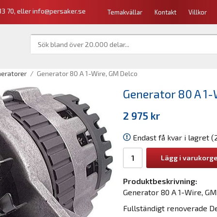
3 70, eller
info@persaker.se
Temakvällar
Kontakt
Villkor
eratorer
/
Generator 80 A 1-Wire, GM Delco
Generator 80 A 1-
2 975 kr
Endast få kvar i lagret (
Lägg i varukorg
Produktbeskrivning:
Generator 80 A 1-Wire, GM
Fullständigt renoverade D