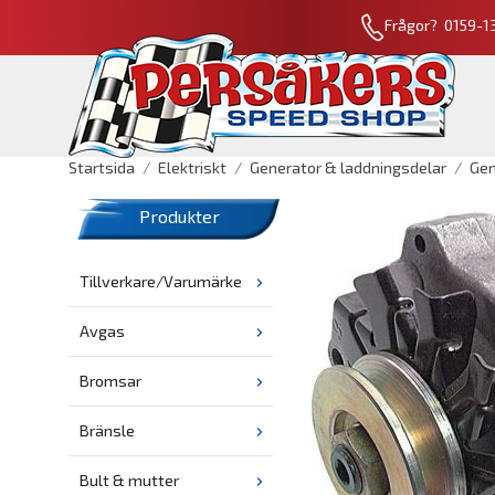
Frågor? 0159-13
Startsida
/
Elektriskt
/
Generator & laddningsdelar
/
Gen
Produkter
Tillverkare/Varumärke
Avgas
Bromsar
Bränsle
Bult & mutter