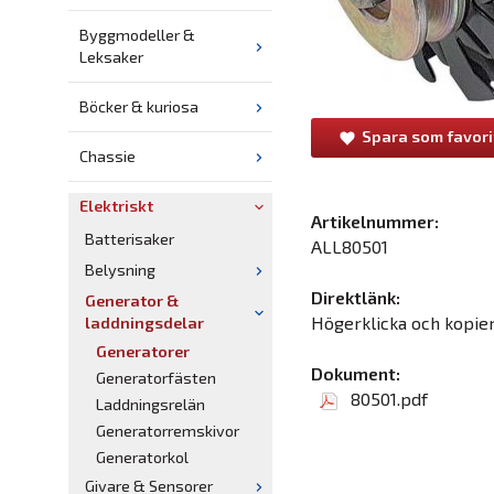
Byggmodeller &
Leksaker
Böcker & kuriosa
Spara som favori
Chassie
Elektriskt
Artikelnummer:
Batterisaker
ALL80501
Belysning
Direktlänk:
Generator &
Högerklicka och kopie
laddningsdelar
Generatorer
Dokument:
Generatorfästen
80501.pdf
Laddningsrelän
Generatorremskivor
Generatorkol
Givare & Sensorer