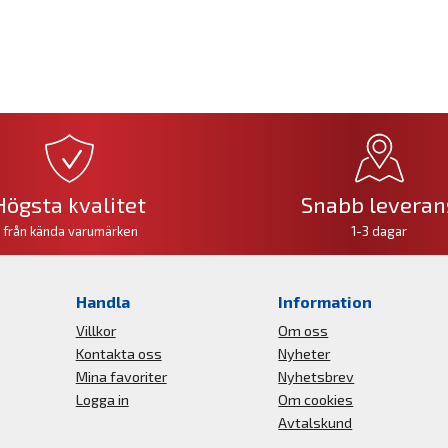
Högsta kvalitet
Snabb leveran
från kända varumärken
1-3 dagar
Handla
Information
Villkor
Om oss
Kontakta oss
Nyheter
Mina favoriter
Nyhetsbrev
Logga in
Om cookies
Avtalskund