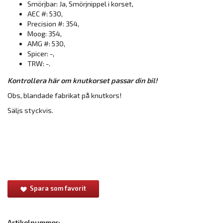
Smörjbar: Ja, Smörjnippel i korset,
AEC #: 530,
Precision #: 354,
Moog: 354,
AMG #: 530,
Spicer: -,
TRW: -.
Kontrollera här om knutkorset passar din bil!
Obs, blandade fabrikat på knutkors!
Säljs styckvis.
Spara som favorit
Artikelnummer: