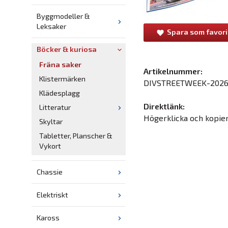
Byggmodeller &
Leksaker
Spara som favori
Böcker & kuriosa
Fräna saker
Artikelnummer:
Klistermärken
DIVSTREETWEEK-202
Klädesplagg
Direktlänk:
Litteratur
Högerklicka och kopie
Skyltar
Tabletter, Planscher &
Vykort
Chassie
Elektriskt
Kaross