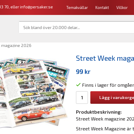
3 70, eller
info@persaker.se
Temakvällar
Kontakt
Villkor
k magazine 2026
Street Week maga
99 kr
Finns i lager för omgåe
Lägg i varukorg
Produktbeskrivning:
Street Week magazine 202
Street Week Magazine är t