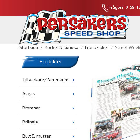
Frågor? 0159-13
Startsida
/
Böcker & kuriosa
/
Fräna saker
/
Street Wee
Produkter
Tillverkare/Varumärke
Avgas
Bromsar
Bränsle
Bult & mutter