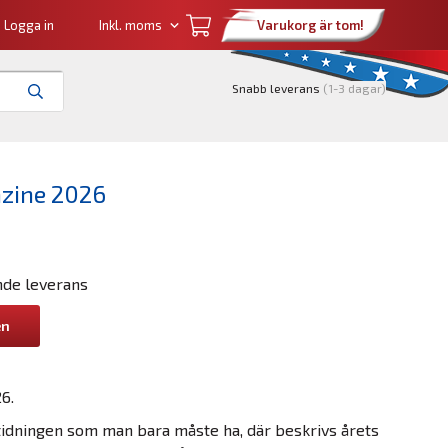
Logga in
Varukorg är tom!
Snabb leverans
(1-3 dagar)
zine 2026
nde leverans
en
6.
idningen som man bara måste ha, där beskrivs årets