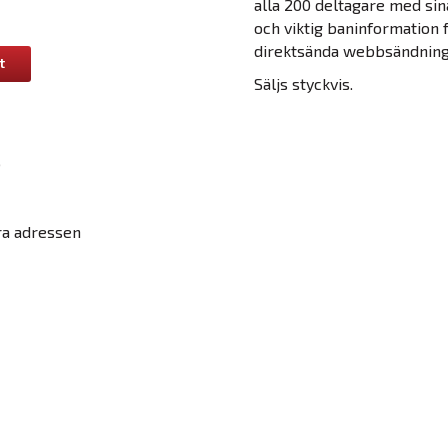
alla 200 deltagare med sin
och viktig baninformation f
direktsända webbsändning
t
Säljs styckvis.
6
ra adressen