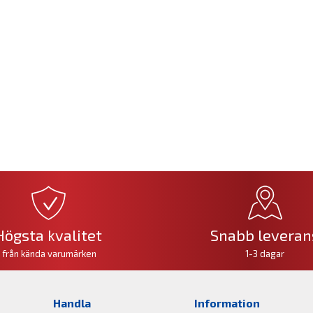
Högsta kvalitet
Snabb leveran
från kända varumärken
1-3 dagar
Handla
Information