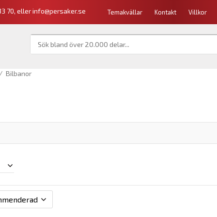
3 70, eller
info@persaker.se
Temakvällar
Kontakt
Villkor
/
Bilbanor