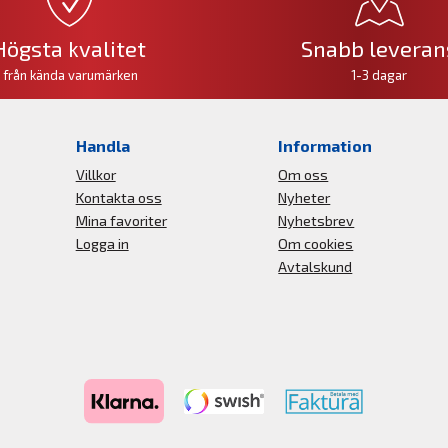
Högsta kvalitet
Snabb leveran
från kända varumärken
1-3 dagar
Handla
Information
Villkor
Om oss
Kontakta oss
Nyheter
Mina favoriter
Nyhetsbrev
Logga in
Om cookies
Avtalskund