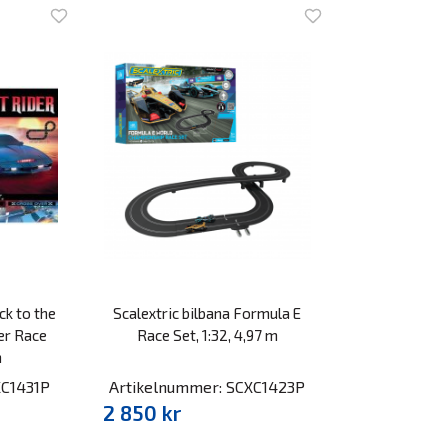
ck to the
Scalextric bilbana Formula E
er Race
Race Set, 1:32, 4,97 m
m
XC1431P
Artikelnummer: SCXC1423P
2 850 kr